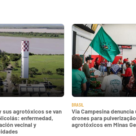
BRASIL
y sus agrotóxicos se van
Via Campesina denuncia 
Nicolás: enfermedad,
drones para pulverização
ación vecinal y
agrotóxicos em Minas Ge
cidades