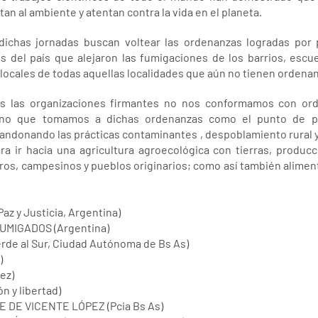
an al ambiente y atentan contra la vida en el planeta.
dichas jornadas buscan voltear las ordenanzas logradas por 
 del país que alejaron las fumigaciones de los barrios, escu
locales de todas aquellas localidades que aún no tienen ordenan
 las organizaciones firmantes no nos conformamos con or
sino que tomamos a dichas ordenanzas como el punto de pa
andonando las prácticas contaminantes , despoblamiento rural 
a ir hacia una agricultura agroecológica con tierras, produc
s, campesinos y pueblos originarios; como así también aliment
az y Justicia, Argentina)
UMIGADOS (Argentina)
de al Sur, Ciudad Autónoma de Bs As)
)
ez)
 y libertad)
 DE VICENTE LÓPEZ (Pcia Bs As)