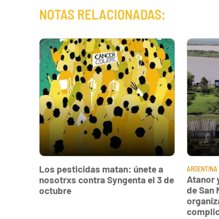
NOTAS RELACIONADAS:
Los pesticidas matan: únete a
ARGENTINA
Atanor 
nosotrxs contra Syngenta el 3 de
de San 
octubre
organiz
compli