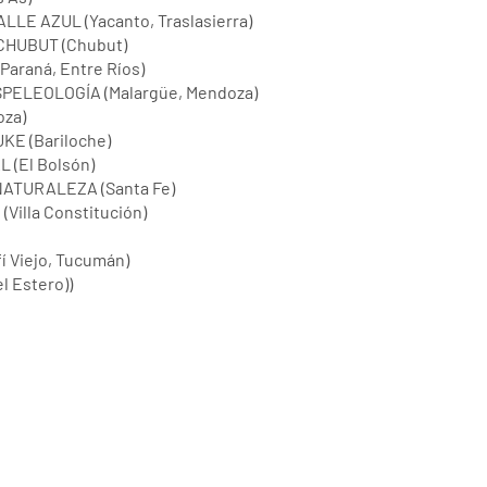
E AZUL (Yacanto, Traslasierra)
HUBUT (Chubut)
araná, Entre Ríos)
ELEOLOGÍA (Malargüe, Mendoza)
za)
KE (Bariloche)
(El Bolsón)
ATURALEZA (Santa Fe)
illa Constitución)
 Viejo, Tucumán)
 Estero))