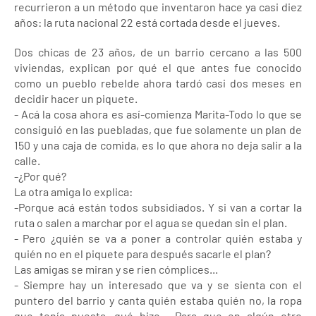
recurrieron a un método que inventaron hace ya casi diez
años: la ruta nacional 22 está cortada desde el jueves.
Dos chicas de 23 años, de un barrio cercano a las 500
viviendas, explican por qué el que antes fue conocido
como un pueblo rebelde ahora tardó casi dos meses en
decidir hacer un piquete.
- Acá la cosa ahora es así-comienza Marita-Todo lo que se
consiguió en las puebladas, que fue solamente un plan de
150 y una caja de comida, es lo que ahora no deja salir a la
calle.
-¿Por qué?
La otra amiga lo explica:
-Porque acá están todos subsidiados. Y si van a cortar la
ruta o salen a marchar por el agua se quedan sin el plan.
- Pero ¿quién se va a poner a controlar quién estaba y
quién no en el piquete para después sacarle el plan?
Las amigas se miran y se ríen cómplices...
- Siempre hay un interesado que va y se sienta con el
puntero del barrio y canta quién estaba quién no, la ropa
que tenía puesta, qué hizo... Para que en algún otro