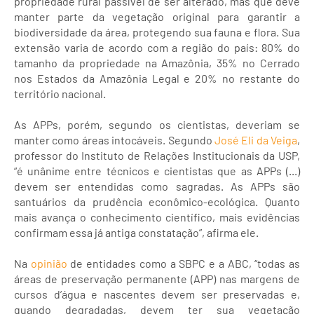
propriedade rural passível de ser alterado, mas que deve
manter parte da vegetação original para garantir a
biodiversidade da área, protegendo sua fauna e flora. Sua
extensão varia de acordo com a região do país: 80% do
tamanho da propriedade na Amazônia, 35% no Cerrado
nos Estados da Amazônia Legal e 20% no restante do
território nacional.
As APPs, porém, segundo os cientistas, deveriam se
manter como áreas intocáveis. Segundo
José Eli da Veiga
,
professor do Instituto de Relações Institucionais da USP,
“é unânime entre técnicos e cientistas que as APPs (...)
devem ser entendidas como sagradas. As APPs são
santuários da prudência econômico-ecológica. Quanto
mais avança o conhecimento científico, mais evidências
confirmam essa já antiga constatação”, afirma ele.
Na
opinião
de entidades como a SBPC e a ABC, “todas as
áreas de preservação permanente (APP) nas margens de
cursos d’água e nascentes devem ser preservadas e,
quando degradadas, devem ter sua vegetação