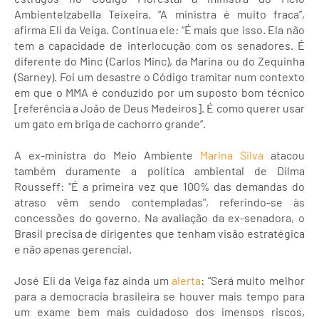
AmbienteIzabella Teixeira. “A ministra é muito fraca”,
afirma Eli da Veiga. Continua ele: “É mais que isso. Ela não
tem a capacidade de interlocução com os senadores. É
diferente do Minc (Carlos Minc), da Marina ou do Zequinha
(Sarney). Foi um desastre o Código tramitar num contexto
em que o MMA é conduzido por um suposto bom técnico
[referência a João de Deus Medeiros]. É como querer usar
um gato em briga de cachorro grande”.
A ex-ministra do Meio Ambiente
Marina Silva
atacou
também duramente a política ambiental de Dilma
Rousseff: "É a primeira vez que 100% das demandas do
atraso vêm sendo contempladas", referindo-se às
concessões do governo. Na avaliação da ex-senadora, o
Brasil precisa de dirigentes que tenham visão estratégica
e não apenas gerencial.
José Eli da Veiga faz ainda um
alerta
: “Será muito melhor
para a democracia brasileira se houver mais tempo para
um exame bem mais cuidadoso dos imensos riscos,