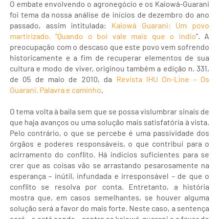
O embate envolvendo o agronegócio e os Kaiowá-Guarani
foi tema da nossa análise de inícios de dezembro do ano
passado, assim intitulada:
Kaiowá Guarani: Um povo
martirizado. ''Quando o boi vale mais que o índio
''. A
preocupação com o descaso que este povo vem sofrendo
historicamente e a fim de recuperar elementos de sua
cultura e modo de viver, originou também a edição n. 331,
de 05 de maio de 2010, da
Revista IHU On-Line - Os
Guarani. Palavra e caminho
.
O tema volta à baila sem que se possa vislumbrar sinais de
que haja avanços ou uma solução mais satisfatória à vista.
Pelo contrário, o que se percebe é uma passividade dos
órgãos e poderes responsáveis, o que contribui para o
acirramento do conflito. Há indícios suficientes para se
crer que as coisas vão se arrastando pesarosamente na
esperança – inútil, infundada e irresponsável – de que o
conflito se resolva por conta. Entretanto, a história
mostra que, em casos semelhantes, se houver alguma
solução será a favor do mais forte. Neste caso, a sentença
será – e está sendo – contra os kaiowá-guarani e a favor do