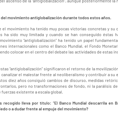
el ascenso de la “antiglobalización”, aunque posteriormente la 
del movimiento antiglobalización durante todos estos años.
e el movimiento ha tenido muy pocas victorias concretas y su 
s ha sido muy limitada y cuando se han conseguido éstas h
movimiento “antiglobalización” ha tenido un papel fundamental 
iones internacionales como el Banco Mundial, el Fondo Monetari
endo colocar en el centro del debate las actividades de estas i
tas “antiglobalización” significaron el retorno de la movilizac
canalizar el malestar frente al neoliberalismo y contribuir a su 
stos diez años consiguió cambios de discurso, medidas retóric
ontarlos, pero no transformaciones de fondo, ni la parálisis de 
fuerzas existente a escala global.
s recogido lleva por título: “El Banco Mundial descarrila en B
iedo o a dudar frente al empuje del movimiento?