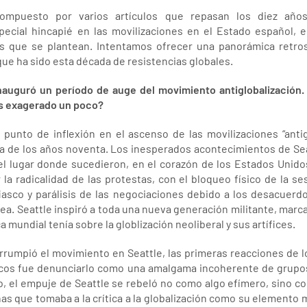
 compuesto por varios artículos que repasan los diez año
special hincapié en las movilizaciones en el Estado español, 
vas que se plantean. Intentamos ofrecer una panorámica retr
ue ha sido esta década de resistencias globales.
 inauguró un período de auge del movimiento antiglobalización.
s exagerado un poco?
 punto de inflexión en el ascenso de las movilizaciones “antig
a de los años noventa. Los inesperados acontecimientos de Sea
r el lugar donde sucedieron, en el corazón de los Estados Unido
la radicalidad de las protestas, con el bloqueo físico de la s
 fiasco y parálisis de las negociaciones debido a los desacuerdo
ea. Seattle inspiró a toda una nueva generación militante, marc
 mundial tenía sobre la globlización neoliberal y sus artífices.
rrumpió el movimiento en Seattle, las primeras reacciones de 
micos fue denunciarlo como una amalgama incoherente de grup
lo, el empuje de Seattle se rebeló no como algo efímero, sino co
chas que tomaba a la crítica a la globalización como su element