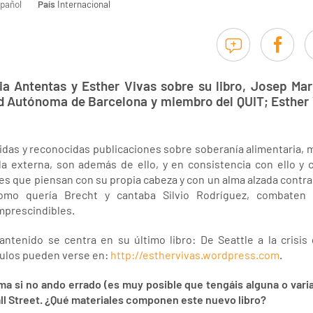
pañol
País
Internacional
ia Antentas y Esther Vivas sobre su libro, Josep Mar
ad Autónoma de Barcelona y miembro del QUIT; Esther 
das y reconocidas publicaciones sobre soberanía alimentaria, 
a externa, son además de ello, y en consistencia con ello y 
es que piensan con su propia cabeza y con un alma alzada contra 
como quería Brecht y cantaba Silvio Rodríguez, combaten 
mprescindibles.
tenido se centra en su último libro: De Seattle a la crisis 
culos pueden verse en:
http://esthervivas.wordpress.com
.
ima si no ando errado (es muy posible que tengáis alguna o varia
 Wall Street. ¿Qué materiales componen este nuevo libro?