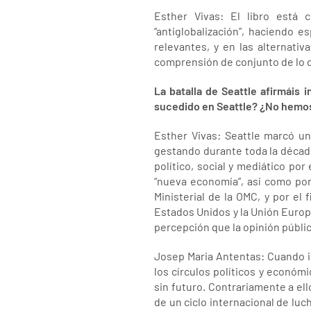
Esther Vivas: El libro está
“antiglobalización”, haciendo e
relevantes, y en las alternati
comprensión de conjunto de lo q
La batalla de Seattle afirmáis
sucedido en Seattle? ¿No hemo
Esther Vivas: Seattle marcó un
gestando durante toda la décad
político, social y mediático po
“nueva economía”, así como por 
Ministerial de la OMC, y por el
Estados Unidos y la Unión Europ
percepción que la opinión pública
Josep Maria Antentas: Cuando i
los círculos políticos y econó
sin futuro. Contrariamente a el
de un ciclo internacional de lu