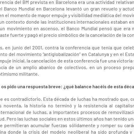
encia del BM prevista en Barcelona era una actividad relativa
el Banco Mundial en Barcelona levantó un gran revuelo y actu
en el momento de mayor empuje y visibilidad mediática del movi
 un contexto donde las instituciones internacionales estaban en 
 un movimiento en ascenso, el Banco Mundial pensó que era me
te fuerte y pagó el precio simbólico de la cancelación de la co
s, en junio del 2001, contra la conferencia que tenía que cel
nto del movimiento “antiglobalización” en Catalunya y en el Es
puje inicial, la cancelación de esta conferencia fue una victoria
cia de un amplio abanico de colectivos, en un proceso prep
ptimismo militante.
 os pido una respuesta breve: ¿qué balance hacéis de esta déc
e es contradictorio. Esta década de luchas ha mostrado que, co
 noventa, la historia no terminó y la resistencia al capital
ternacional de luchas, a importantes procesos de removilización
tud. Pero las luchas sociales en estos últimos años han tenido u
e permitieran acumular fuerzas sólidamente y romper su carác
ina donde la crisis del modelo neoliberal ha sido profunda y