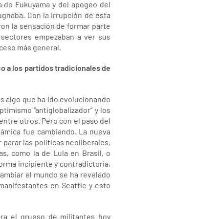
ria de Fukuyama y del apogeo del
gnaba. Con la irrupción de esta
ron la sensación de formar parte
 sectores empezaban a ver sus
oceso más general.
o a los partidos tradicionales de
 es algo que ha ido evolucionando
timismo “antiglobalizador” y los
entre otros. Pero con el paso del
inámica fue cambiando. La nueva
r parar las políticas neoliberales,
s, como la de Lula en Brasil, o
orma incipiente y contradictoria,
 Cambiar el mundo se ha revelado
manifestantes en Seattle y esto
ara el grueso de militantes hoy