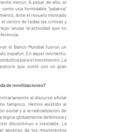
mente menor. A pesar de ello, el
ó como una formidable “palanca”
miento. Ante el revuelo montado
el centro de todas las críticas y
jor anular la actividad que no
nferencia.
ebrar el Banco Mundial fueron un
tado español. En aquel momento,
 simbólica para el movimiento. La
aratorio que contó con un gran
ada de movilizaciones?
ntrariamente al discurso oficial
ismo tampoco. Hemos asistido al
 social y a la radicalización de
na lógica globalmente defensiva y
ter discontinuo e inestable. La
 el ascenso de los movimientos