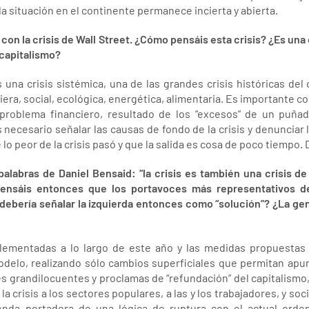
la situación en el continente permanece incierta y abierta.
a con la crisis de Wall Street. ¿Cómo pensáis esta crisis? ¿Es una 
 capitalismo?
s una crisis sistémica, una de las grandes crisis históricas del
ra, social, ecológica, energética, alimentaria. Es importante comb
 problema financiero, resultado de los “excesos” de un puñ
 necesario señalar las causas de fondo de la crisis y denunciar 
o peor de la crisis pasó y que la salida es cosa de poco tiempo. 
palabras de Daniel Bensaid: “la crisis es también una crisis d
¿Pensáis entonces que los portavoces más representativos de
ebería señalar la izquierda entonces como “solución”? ¿La gen
plementadas a lo largo de este año y las medidas propuestas
odelo, realizando sólo cambios superficiales que permitan apun
ses grandilocuentes y proclamas de “refundación” del capitalismo
la crisis a los sectores populares, a las y los trabajadores, y soci
genda portadora de una lógica de ruptura con el actual ord