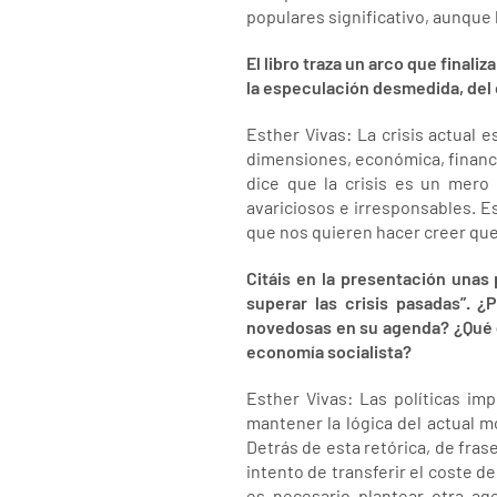
populares significativo, aunque 
El libro traza un arco que finaliz
la especulación desmedida, del
Esther Vivas: La crisis actual e
dimensiones, económica, financie
dice que la crisis es un mero
avariciosos e irresponsables. Es
que nos quieren hacer creer que l
Citáis en la presentación unas 
superar las crisis pasadas”. 
novedosas en su agenda? ¿Qué d
economía socialista?
Esther Vivas: Las políticas im
mantener la lógica del actual m
Detrás de esta retórica, de fra
intento de transferir el coste de 
es necesario plantear otra a