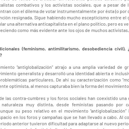
alistas combativos y los activistas sociales, que a pesar de l
entran con el dilema de votar instrumentalmente por ésta (o por 
nción resignada. Sigue habiendo mucho escepticismo entre el gr
ular una alternativa anticapitalista en el plano político, pero es
areciendo como más evidente ante los ojos de muchos activista
icionales (feminismo, antimilitarismo, desobediencia civil),
?
iento “antiglobalización” atrajo a una amplia variedad de gr
iento generalista y desarrolló una identidad abierta e inclusiv
problemáticas particulares. De ahí su caracterización como “
te optimista, al menos capturaba bien la forma del movimiento
 de las contra-cumbres y los foros sociales han coexistido una
 naturaleza muy distinta, desde feministas pasando por c
 Aunque su peso relativo en el movimiento “antiglobalización” 
pacio en los foros y campañas que se han llevado a cabo. Al 
riodo anterior tuvieron dificultad para adaptarse al nuevo peri