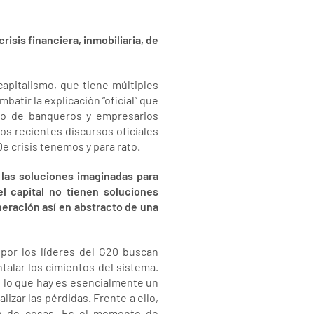
crisis financiera, inmobiliaria, de
 capitalismo, que tiene múltiples
atir la explicación “oficial” que
ado de banqueros y empresarios
los recientes discursos oficiales
De crisis tenemos y para rato.
e las soluciones imaginadas para
l capital no tienen soluciones
eración así en abstracto de una
 por los líderes del G20 buscan
talar los cimientos del sistema.
, lo que hay es esencialmente un
alizar las pérdidas. Frente a ello,
en de cosas. Es el momento de