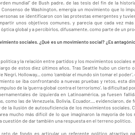
rden mundial” de Bush padre, de las tesis del fin de la histo
el Consenso de Washington, emergía un movimiento que lo impu
e personas se identificaron con las protestas emergentes y tuvie
partir unos objetivos comunes, y parecía que cada vez más
ptica global y a percibirlos, difusamente, como parte de un pr
movimiento sociales. ¿Qué es un movimiento social? ¿Es antagónic
 política y la relación entre partidos y los movimientos sociales
largo de estos diez últimos años. Tras Seattle hubo un cierto op
 Negri, Holloway... como ‘cambiar el mundo sin tomar el poder’, 
miento se iba confrontando a nuevas pruebas y retos, esta d
l impulso de la ‘guerra global contra el terrorismo’, la dificultad po
ernamentales de izquierda en Latinoamérica, ya fuesen fallida
s, como las de Venezuela, Bolivia, Ecuador.... evidenciaron, de f
y de la ilusión de autosuficiencia de los movimientos sociales.
rea mucho más difícil de lo que imaginaron la mayoría de los 
a cuestión de dar también una respuesta en el terreno político.
reto de fondo es articular un referente político atractivo p