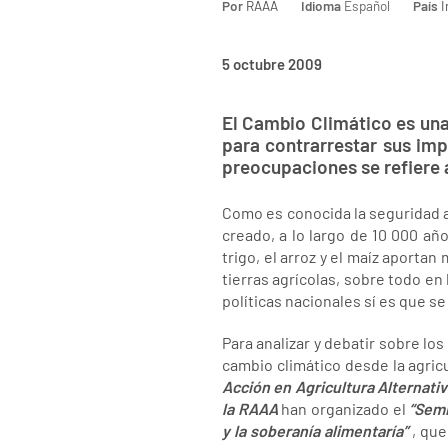
Por
RAAA
Idioma
Español
País
I
5 octubre 2009
El Cambio Climático es una
para contrarrestar sus im
preocupaciones se refiere a
Como es conocida la seguridad a
creado, a lo largo de 10 000 añ
trigo, el arroz y el maíz aporta
tierras agrícolas, sobre todo en
políticas nacionales sí es que se
Para analizar y debatir sobre lo
cambio climático desde la agric
Acción en Agricultura Alternati
la RAAA
han organizado el
“Semi
y la soberanía alimentaría”
, que