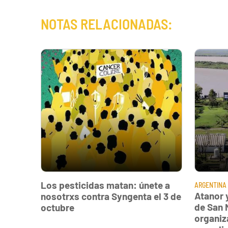
NOTAS RELACIONADAS:
Los pesticidas matan: únete a
ARGENTINA
Atanor 
nosotrxs contra Syngenta el 3 de
de San 
octubre
organiz