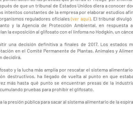
espués de que un tribunal de Estados Unidos diera a conocer 
os intentos constantes de la empresa por elaborar estudios afine
 organismos reguladores oficiales
(ver aquí)
. El tribunal divulg
anto y la Agencia de Protección Ambiental, en respuesta
lan la exposición al glifosato con el linfoma no Hodgkin, un cánc
ir una decisión definitiva a finales de 2017. Los estados 
votación en el Comité Permanente de Plantas, Animales y Alime
n decidirá.
ifosato y la lucha más amplia por rescatar el sistema alimentario
ón destructivos, ha llegado de vuelta al punto en que estab
ez más hasta qué punto se encuentran presas de la industri
cumulando pruebas para prohibir el glifosato.
la presión pública para sacar al sistema alimentario de la espir