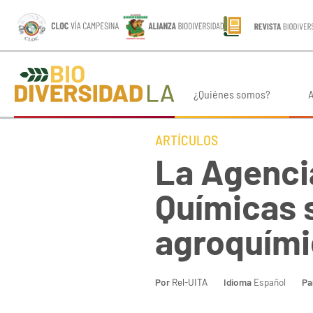
¿Quiénes somos?
A
ARTÍCULOS
La Agenci
Químicas s
agroquímic
Por
Rel-UITA
Idioma
Español
Pa