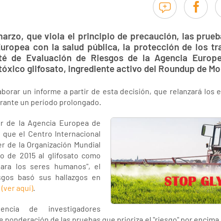
arzo, que viola el principio de precaución, las prueb
ropea con la salud pública, la protección de los tra
té de Evaluación de Riesgos de la Agencia Europe
tóxico glifosato, ingrediente activo del Roundup de M
orar un informe a partir de esta decisión, que relanzará los 
urante un período prolongado.
ior de la Agencia Europea de
 que el Centro Internacional
r de la Organización Mundial
zo de 2015 al glifosato como
ara los seres humanos", el
sgos basó sus hallazgos en
a
(ver aquí)
.
encia de investigadores
onderación de las pruebas que prioriza el "riesgo" por encima de