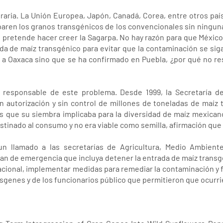
eraria. La Unión Europea, Japón, Canadá, Corea, entre otros paí
aren los granos transgénicos de los convencionales sin ningun
 pretende hacer creer la Sagarpa. No hay razón para que México
da de maíz transgénico para evitar que la contaminación se sig
 a Oaxaca sino que se ha confirmado en Puebla, ¿por qué no reso
l responsable de este problema. Desde 1999, la Secretaría de
n autorización y sin control de millones de toneladas de maíz
os que su siembra implicaba para la diversidad de maíz mexican
stinado al consumo y no era viable como semilla, afirmación que
n llamado a las secretarías de Agricultura, Medio Ambient
plan de emergencia que incluya detener la entrada de maíz transg
acional, implementar medidas para remediar la contaminación y fi
sgenes y de los funcionarios público que permitieron que ocurri