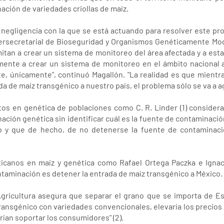
ación de variedades criollas de maíz.
l negligencia con la que se está actuando para resolver este p
ntersecretarial de Bioseguridad y Organismos Genéticamente Mod
imitan a crear un sistema de monitoreo del área afectada y a es
mente a crear un sistema de monitoreo en el ámbito nacional 
te, únicamente", continuó Magallón. "La realidad es que mientr
da de maíz transgénico a nuestro país, el problema sólo se va a a
s en genética de poblaciones como C. R. Linder (1) considera
ción genética sin identificar cuál es la fuente de contaminació
do y que de hecho, de no detenerse la fuente de contaminac
xicanos en maíz y genética como Rafael Ortega Paczka e Igna
ntaminación es detener la entrada de maíz transgénico a México.
Agricultura asegura que separar el grano que se importa de E
ansgénico con variedades convencionales, elevaría los precios
drían soportar los consumidores" (2).