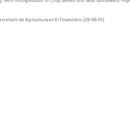
 Long Term Introgression of Crop Genes Into Wild Sunflowers Pop
ecretario de Agricultura en El Financiero, (26-09-01).