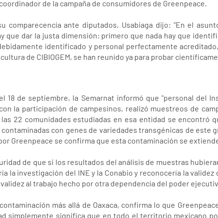
n, coordinador de la campaña de consumidores de Greenpeace.
su comparecencia ante diputados, Usabiaga dijo: "En el asunt
 que dar la justa dimensión: primero que nada hay que identif
ebidamente identificado y personal perfectamente acreditado,
cultura de CIBIOGEM, se han reunido ya para probar científicame
 18 de septiembre, la Semarnat informó que "personal del Ins
con la participación de campesinos, realizó muestreos de campo
 las 22 comunidades estudiadas en esa entidad se encontró qu
án contaminadas con genes de variedades transgénicas de este
por Greenpeace se confirma que esta contaminación se extiende
idad de que si los resultados del análisis de muestras hubieran
ía la investigación del INE y la Conabio y reconocería la validez
 validez al trabajo hecho por otra dependencia del poder ejecutiv
 contaminación más allá de Oaxaca, confirma lo que Greenpeace
dad simplemente significa que en todo el territorio mexicano p