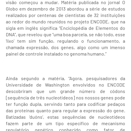
visão começou a mudar. Matéria publicada no jornal O
Globo em dezembro de 2013 abordou a série de estudos
realizados por centenas de cientistas de 32 instituições
ao redor do mundo reunidos no projeto ENCODE, que na
sigla em inglês significa “Enciclopédia de Elementos do
DNA”, que revelou que “uma boa parcela, se não todo, esse
‘lixo’ tem sim função, regulando o funcionamento, a
chamada expressão, dos genes, algo como um imenso
painel de controle instalado no genoma humano.”
Ainda segundo a matéria, “Agora, pesquisadores da
Universidade de Washington envolvidos no ENCODE
descobriram que um grande número de códons
[sequência de três nucleotídeos] nos nossos genes pode
ter função dupla, servindo tanto para codificar pedaços
das proteínas quanto para regular a expressão do gene.
Batizadas ‘duóns’, estas sequências de nucleotídeos
fazem parte de um tipo específico de mecanismo
regulatório genético conhecido como fator de