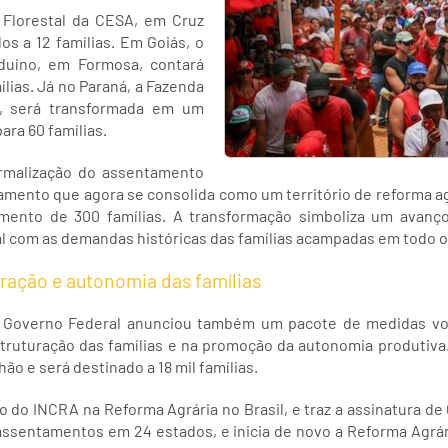
 Florestal da CESA, em Cruz
os a 12 famílias. Em Goiás, o
uíno, em Formosa, contará
lias. Já no Paraná, a Fazenda
z, será transformada em um
ra 60 famílias.
rmalização do assentamento
mento que agora se consolida como um território de reforma a
mento de 300 famílias. A transformação simboliza um avanço 
 com as demandas históricas das famílias acampadas em todo o 
uração e autonomia das famílias
 o Governo Federal anunciou também um pacote de medidas vo
ruturação das famílias e na promoção da autonomia produtiva
lhão e será destinado a 18 mil famílias.
o do INCRA na Reforma Agrária no Brasil, e traz a assinatura de
 assentamentos em 24 estados, e inicia de novo a Reforma Agrár