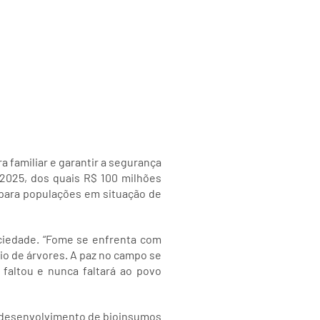
a familiar e garantir a segurança
2025, dos quais R$ 100 milhões
s para populações em situação de
ociedade. “Fome se enfrenta com
io de árvores. A paz no campo se
 faltou e nunca faltará ao povo
 o desenvolvimento de bioinsumos