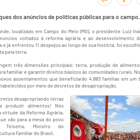
aques dos anúncios de políticas públicas para o campo.
e, localizado em Campo do Meio (MG), o presidente Luiz Ináci
 anúncios voltados à reforma agrária e ao desenvolvimento da
e já enfrentou 11 despejos ao longo de sua história, foi escolh
ta pela terra.
ngem três dimensões principais: terra, produção de aliment
ura familiar e garantir direitos básicos às comunidades rurais. N
novos assentamentos que beneficiarão 4.883 famílias em um t
abelecidos por meio de decretos de desapropriação.
cretos desapropriando terras
 produzir alimentos! Nós
 virtude da Reforma Agrária,
que vão para a mesa do povo
lo Teixeira, Ministro do
ltura Familiar do Brasil.