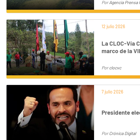
Por
Agencia Prensa 
12 julio 2026
La CLOC-Vía C
marco de la VI
Por
clocvc
7 julio 2026
Presidente ele
Por
Crónica Digital