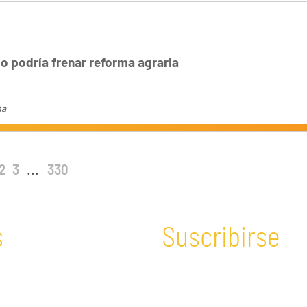
o podría frenar reforma agraria
ma
2
3
...
330
s
Suscribirse
n y Educación
Guatemala
Economía verde