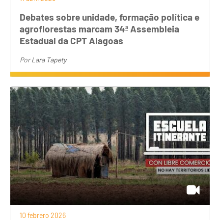
Debates sobre unidade, formação política e
agroflorestas marcam 34ª Assembleia
Estadual da CPT Alagoas
Por
Lara Tapety
AMÉRICA LATINA Y EL CARIBE
10 febrero 2026
La iniciativa de formación llevada adelante