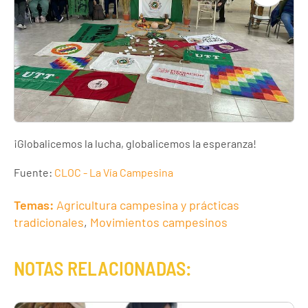
¡Globalicemos la lucha, globalicemos la esperanza!
Fuente:
CLOC - La Vía Campesina
Temas:
Agricultura campesina y prácticas
tradicionales
,
Movimientos campesinos
NOTAS RELACIONADAS: