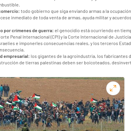
mbustible.
 comercio:
todo gobierno que siga enviando armas a la ocupación 
 cese inmediato de toda venta de armas, ayuda militar y acuerdo
o por crímenes de guerra:
el genocidio está ocurriendo en tiemp
rte Penal Internacional (CPI) y la Corte Internacional de Justicia
israelíes e imponerles consecuencias reales, y los terceros Est
onsecuencia.
d empresarial:
los gigantes de la agroindustria, los fabricantes
estrucción de tierras palestinas deben ser boicoteados, desinver