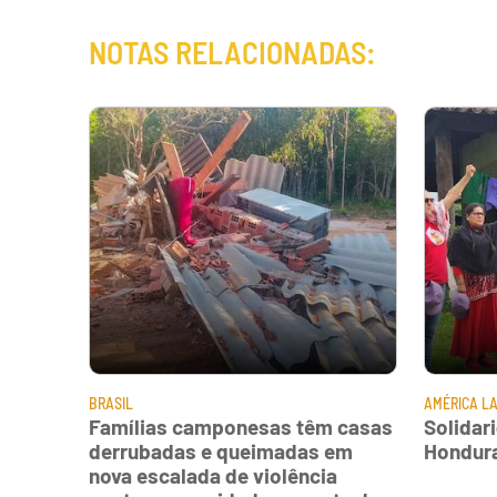
NOTAS RELACIONADAS:
BRASIL
AMÉRICA LA
Famílias camponesas têm casas
Solidar
derrubadas e queimadas em
Hondur
nova escalada de violência