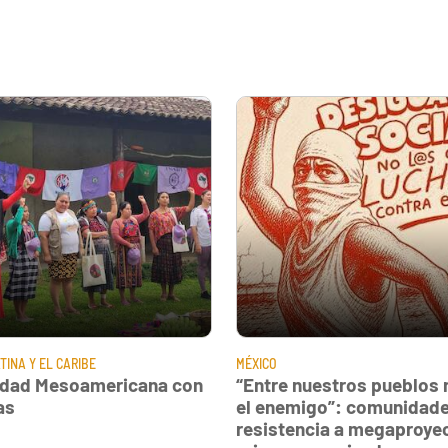
TINA Y EL CARIBE
MÉXICO
idad Mesoamericana con
“Entre nuestros pueblos 
as
el enemigo”: comunidade
resistencia a megaproye