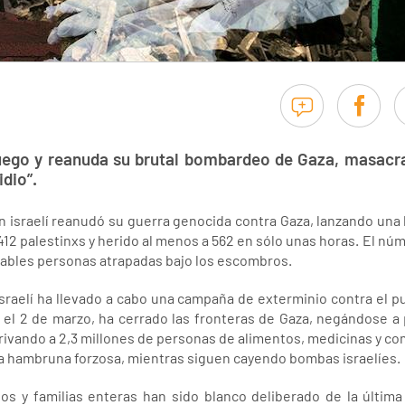
l fuego y reanuda su brutal bombardeo de Gaza, masac
dio”.
n israelí reanudó su guerra genocida contra Gaza, lanzando una
2 palestinxs y herido al menos a 562 en sólo unas horas. El núm
bles personas atrapadas bajo los escombros.
israelí ha llevado a cabo una campaña de exterminio contra el pu
 el 2 de marzo, ha cerrado las fronteras de Gaza, negándose a p
rivando a 2,3 millones de personas de alimentos, medicinas y co
a hambruna forzosa, mientras siguen cayendo bombas israelíes.
os y familias enteras han sido blanco deliberado de la última 