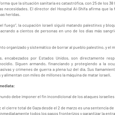
orma que la situación sanitaria es catastrófica, con 25 de los 38 
as necesidades. El director del Hospital Al-Shifa afirma que la 
as heridas.
 el fuego”, la ocupación israelí siguió matando palestinxs y bloq
sacrando a cientos de personas en uno de los días más sangr
nto organizado y sistemático de borrar al pueblo palestino, y el 
s, encabezados por Estados Unidos, son directamente res
enocidio. Siguen armando, financiando y protegiendo a la ocu
sivas y crímenes de guerra a plena luz del día. Sus llamamien
y alimentan con miles de millones la máquina de matar israelí.
mediata:
mundo debe imponer el fin incondicional de los ataques israelíes
:
el cierre total de Gaza desde el 2 de marzo es una sentencia d
r inmediatamente todos los pasos fronterizos y garantizar la entr