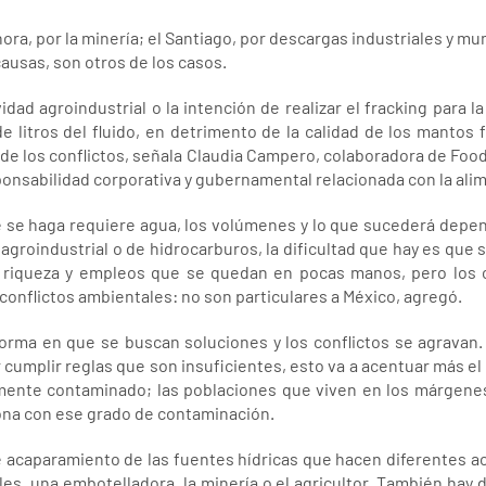
ora, por la minería; el Santiago, por descargas industriales y mun
ausas, son otros de los casos.
vidad agroindustrial o la intención de realizar el fracking para l
de litros del fluido, en detrimento de la calidad de los mantos
n de los conflictos, señala Claudia Campero, colaboradora de Fo
onsabilidad corporativa y gubernamental relacionada con la alim
e se haga requiere agua, los volúmenes y lo que sucederá depen
roindustrial o de hidrocarburos, la dificultad que hay es que se
 riqueza y empleos que se quedan en pocas manos, pero los 
 conflictos ambientales: no son particulares a México, agregó.
rma en que se buscan soluciones y los conflictos se agravan. 
 cumplir reglas que son insuficientes, esto va a acentuar más e
ltamente contaminado; las poblaciones que viven en los márgene
ona con ese grado de contaminación.
e acaparamiento de las fuentes hídricas que hacen diferentes 
es, una embotelladora, la minería o el agricultor. También hay 