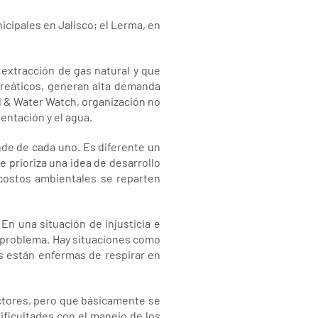
icipales en Jalisco; el Lerma, en
a extracción de gas natural y que
 freáticos, generan alta demanda
od & Water Watch, organización no
entación y el agua.
de de cada uno. Es diferente un
 prioriza una idea de desarrollo
costos ambientales se reparten
En una situación de injusticia e
l problema. Hay situaciones como
s están enfermas de respirar en
actores, pero que básicamente se
dificultades con el manejo de los