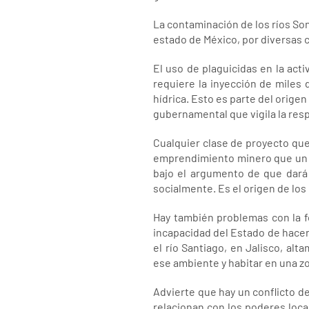
La contaminación de los ríos Son
estado de México, por diversas c
El uso de plaguicidas en la acti
requiere la inyección de miles 
hídrica. Esto es parte del orige
gubernamental que vigila la resp
Cualquier clase de proyecto qu
emprendimiento minero que un ag
bajo el argumento de que dará
socialmente. Es el origen de los
Hay también problemas con la fo
incapacidad del Estado de hacer
el río Santiago, en Jalisco, a
ese ambiente y habitar en una z
Advierte que hay un conflicto d
relacionan con los poderes local