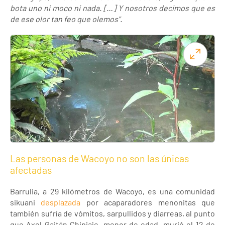
bota uno ni moco ni nada. […] Y nosotros decimos que es
de ese olor tan feo que olemos".
Las personas de Wacoyo no son las únicas
afectadas
Barrulia, a 29 kilómetros de Wacoyo, es una comunidad
sikuani
desplazada
por acaparadores menonitas que
también sufría de vómitos, sarpullidos y diarreas, al punto
que Axel Gaitán Chipiaje, menor de edad, murió el 12 de