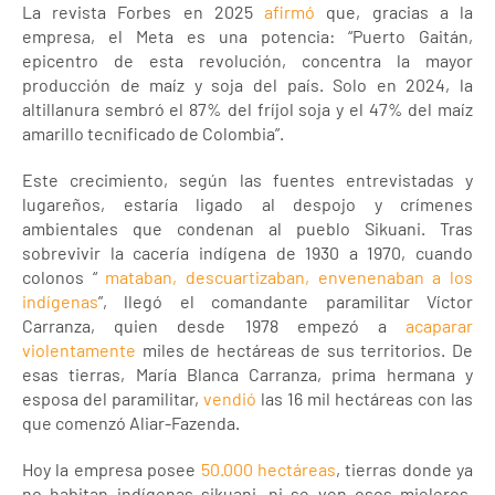
La revista Forbes en 2025
afirmó
que, gracias a la
empresa, el Meta es una potencia: “Puerto Gaitán,
epicentro de esta revolución, concentra la mayor
producción de maíz y soja del país. Solo en 2024, la
altillanura sembró el 87% del fríjol soja y el 47% del maíz
amarillo tecnificado de Colombia”.
Este crecimiento, según las fuentes entrevistadas y
lugareños, estaría ligado al despojo y crímenes
ambientales que condenan al pueblo Sikuani. Tras
sobrevivir la cacería indígena de 1930 a 1970, cuando
colonos “
mataban, descuartizaban, envenenaban a los
indígenas
”, llegó el comandante paramilitar Víctor
Carranza, quien desde 1978 empezó a
acaparar
violentamente
miles de hectáreas de sus territorios. De
esas tierras, María Blanca Carranza, prima hermana y
esposa del paramilitar,
vendió
las 16 mil hectáreas con las
que comenzó Aliar-Fazenda.
Hoy la empresa posee
50.000 hectáreas
, tierras donde ya
no habitan indígenas sikuani, ni se ven osos mieleros,