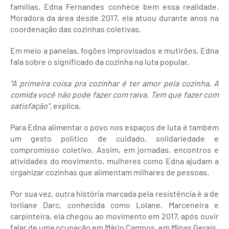
famílias. Edna Fernandes conhece bem essa realidade.
Moradora da área desde 2017, ela atuou durante anos na
coordenação das cozinhas coletivas.
Em meio a panelas, fogões improvisados e mutirões, Edna
fala sobre o significado da cozinha na luta popular.
“A primeira coisa pra cozinhar é ter amor pela cozinha. A
comida você não pode fazer com raiva. Tem que fazer com
satisfação”,
explica.
Para Edna alimentar o povo nos espaços de luta é também
um gesto político de cuidado, solidariedade e
compromisso coletivo. Assim, em jornadas, encontros e
atividades do movimento, mulheres como Edna ajudam a
organizar cozinhas que alimentam milhares de pessoas.
Por sua vez, outra história marcada pela resistência é a de
Iorliane Darc, conhecida como Lolane. Marceneira e
carpinteira, ela chegou ao movimento em 2017, após ouvir
falar de uma ocupação em Mário Campos, em Minas Gerais.