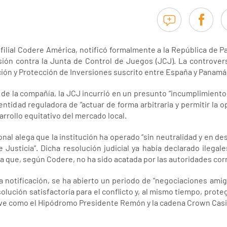
 filial Codere América, notificó formalmente a la República de P
rsión contra la Junta de Control de Juegos (JCJ). La controve
ión y Protección de Inversiones suscrito entre España y Panamá
e la compañía, la JCJ incurrió en un presunto “incumplimiento 
tidad reguladora de “actuar de forma arbitraria y permitir la o
rrollo equitativo del mercado local.
al alega que la institución ha operado “sin neutralidad y en desa
Justicia”. Dicha resolución judicial ya había declarado ilega
 que, según Codere, no ha sido acatada por las autoridades co
la notificación, se ha abierto un periodo de “negociaciones ami
ución satisfactoria para el conflicto y, al mismo tiempo, prote
 clave como el Hipódromo Presidente Remón y la cadena Crown Cas