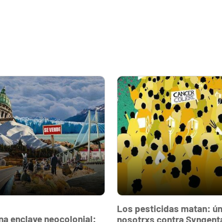
Los pesticidas matan: ún
na enclave neocolonial:
nosotrxs contra Syngenta