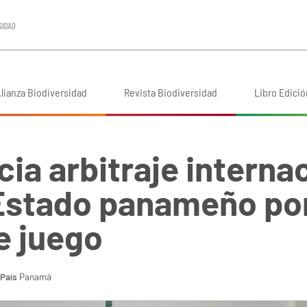
lianza Biodiversidad
Revista Biodiversidad
Libro Edició
cia arbitraje interna
 Estado panameño po
e juego
País
Panamá