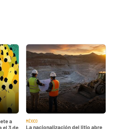
ete a
MÉXICO
La nacionalización del litio abre
 el 3 de