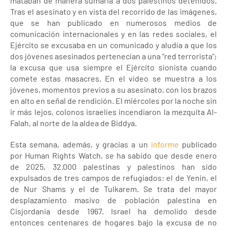
mataban de manera sumaria a dos palestinos detenidos.
Tras el asesinato y en vista del recorrido de las imágenes,
que se han publicado en numerosos medios de
comunicación internacionales y en las redes sociales, el
Ejército se excusaba en un comunicado y aludía a que los
dos jóvenes asesinados pertenecían a una “red terrorista”;
la excusa que usa siempre el Ejército sionista cuando
comete estas masacres. En el vídeo se muestra a los
jóvenes, momentos previos a su asesinato, con los brazos
en alto en señal de rendición. El miércoles por la noche sin
ir más lejos, colonos israelíes incendiaron la mezquita Al-
Falah, al norte de la aldea de Biddya.
Esta semana, además, y gracias a un
informe
publicado
por Human Rights Watch, se ha sabido que desde enero
de 2025, 32.000 palestinas y palestinos han sido
expulsados de tres campos de refugiados: el de Yenín, el
de Nur Shams y el de Tulkarem. Se trata del mayor
desplazamiento masivo de población palestina en
Cisjordania desde 1967. Israel ha demolido desde
entonces centenares de hogares bajo la excusa de no