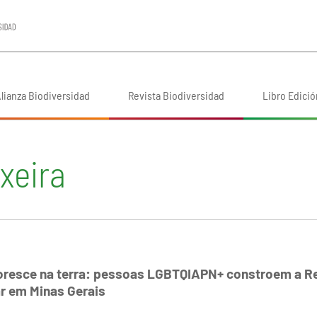
lianza Biodiversidad
Revista Biodiversidad
Libro Edició
xeira
loresce na terra: pessoas LGBTQIAPN+ constroem a R
r em Minas Gerais