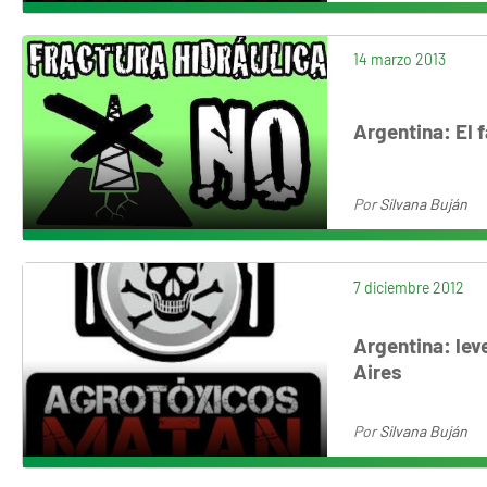
14 marzo 2013
Argentina: El f
Por
Silvana Buján
7 diciembre 2012
Argentina: le
Aires
Por
Silvana Buján