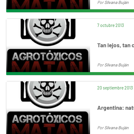
Por
Silvana Buján
7 octubre 2013
Tan lejos, tan
Por
Silvana Buján
20 septiembre 2013
Argentina: na
Por
Silvana Buján