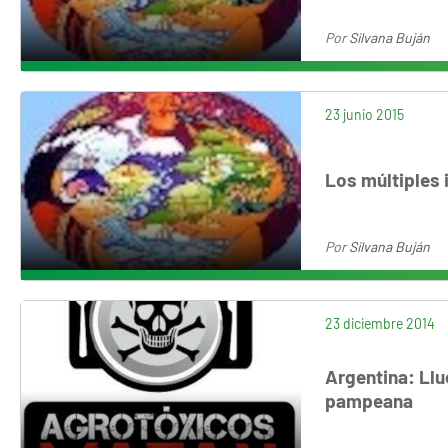
Por
Silvana Buján
23 junio 2015
Los múltiples 
Por
Silvana Buján
23 diciembre 2014
Argentina: Llue
pampeana