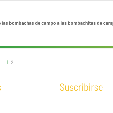
e las bombachas de campo a las bombachitas de ca
1
2
s
Suscribirse
n y Educación
Guatemala
Economía verde