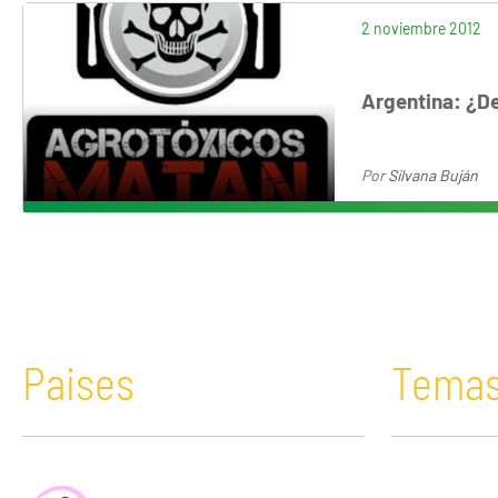
2 noviembre 2012
Argentina: ¿D
Por
Silvana Buján
Paises
Tema
África
Acaparamiento de tierras
Bolivia
Comunicació