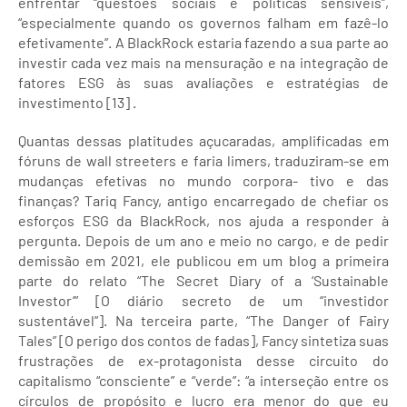
enfrentar “questões sociais e políticas sensíveis”,
“especialmente quando os governos falham em fazê-lo
efetivamente”. A BlackRock estaria fazendo a sua parte ao
investir cada vez mais na mensuração e na integração de
fatores ESG às suas avaliações e estratégias de
investimento [13] .
Quantas dessas platitudes açucaradas, amplificadas em
fóruns de wall streeters e faria limers, traduziram-se em
mudanças efetivas no mundo corpora- tivo e das
finanças? Tariq Fancy, antigo encarregado de chefiar os
esforços ESG da BlackRock, nos ajuda a responder à
pergunta. Depois de um ano e meio no cargo, e de pedir
demissão em 2021, ele publicou em um blog a primeira
parte do relato “The Secret Diary of a ‘Sustainable
Investor’” [O diário secreto de um “investidor
sustentável”]. Na terceira parte, “The Danger of Fairy
Tales” [O perigo dos contos de fadas], Fancy sintetiza suas
frustrações de ex-protagonista desse circuito do
capitalismo “consciente” e “verde”: “a interseção entre os
círculos de propósito e lucro era menor do que eu