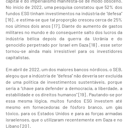
capital e do imperialismo manifesta-se de modo obsceno.
No início de 2022, uma pesquisa constatou que 52% dos
fundos ESG tinham investimentos na indústria de “defesa”
[16] , e estima-se que tal proporção cresceu cerca de 25%
nos últimos dois anos [17]. Diante do aumento de gastos
militares no mundo e do consequente salto dos lucros da
indústria bélica depois da guerra da Ucrânia e do
genocídio perpetrado por Israel em Gaza [18] , esse setor
tornou-se ainda mais irresistível para os investidores
capitalistas.
Em abril de 2022, um dos maiores bancos nórdicos, o SEB,
alegou que a indústria de “defesa” não deveria ser excluída
de uma política de investimentos sustentáveis, porque
seria a “chave para defender a democracia, a liberdade, a
estabilidade e os direitos humanos” [19] . Pautando-se por
essa mesma lógica, muitos fundos ESG investem até
mesmo em fornecedoras de fósforo branco, um gás
tóxico, para os Estados Unidos e para as forças armadas
israelenses, que o utilizaram recentemente em Gaza e no
Líbano [20] .