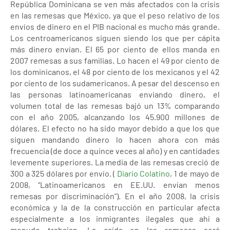
República Dominicana se ven más afectados con la crisis
en las remesas que México, ya que el peso relativo de los
envíos de dinero en el PIB nacional es mucho más grande.
Los centroamericanos siguen siendo los que per cápita
más dinero envían. El 65 por ciento de ellos manda en
2007 remesas a sus familias. Lo hacen el 49 por ciento de
los dominicanos, el 48 por ciento de los mexicanos y el 42
por ciento de los sudamericanos. A pesar del descenso en
las personas latinoamericanas enviando dinero, el
volumen total de las remesas bajó un 13% comparando
con el año 2005, alcanzando los 45.900 millones de
dólares. El efecto no ha sido mayor debido a que los que
siguen mandando dinero lo hacen ahora con más
frecuencia (de doce a quince veces al año) y en cantidades
levemente superiores. La media de las remesas creció de
300 a 325 dólares por envío. (
Diario Colatino
, 1 de mayo de
2008, “Latinoamericanos en EE.UU. envían menos
remesas por discriminación”). En el año 2008, la crisis
económica y la de la construcción en particular afecta
especialmente a los inmigrantes ilegales que ahí a
menudo trabajan. La caída en las remesas será