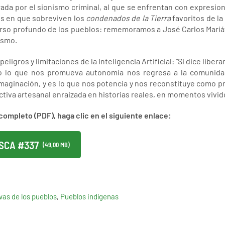
ada por el sionismo criminal, al que se enfrentan con expresione
es en que sobreviven los
condenados de la Tierra
favoritos de l
urso profundo de los pueblos: rememoramos a José Carlos Mariáte
ismo.
ligros y limitaciones de la Inteligencia Artificial: “Si dice libera
do lo que nos promueva autonomía nos regresa a la comunidad,
imaginación, y es lo que nos potencia y nos reconstituye como pr
ctiva artesanal enraizada en historias reales, en momentos vivid
completo (PDF), haga clic en el siguiente enlace:
SCA #337
(49,00 MB)
ivas de los pueblos
,
Pueblos indígenas