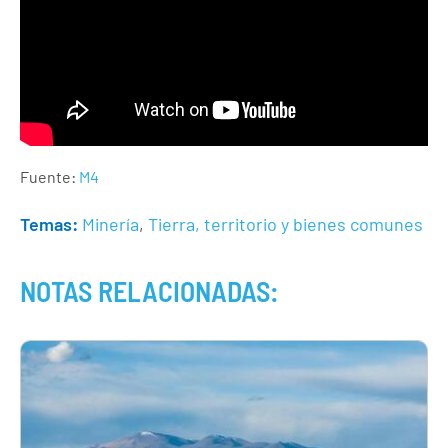
Fuente:
M4
Temas:
Minería
,
Tierra, territorio y bienes comunes
NOTAS RELACIONADAS: