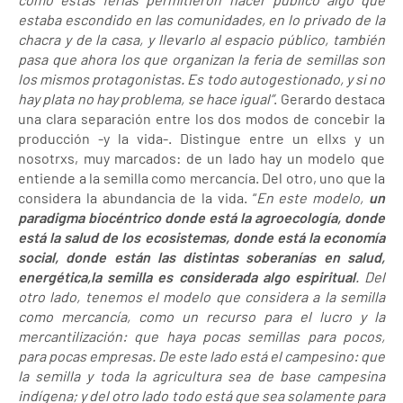
estaba escondido en las comunidades, en lo privado de la
chacra y de la casa, y llevarlo al espacio público, también
pasa que ahora los que organizan la feria de semillas son
los mismos protagonistas. Es todo autogestionado, y si no
hay plata no hay problema, se hace igual”
. Gerardo destaca
una clara separación entre los dos modos de concebir la
producción -y la vida-. Distingue entre un ellxs y un
nosotrxs, muy marcados: de un lado hay un modelo que
entiende a la semilla como mercancía. Del otro, uno que la
considera la abundancia de la vida. “
En este modelo,
un
paradigma biocéntrico donde está la agroecología, donde
está la salud de los ecosistemas, donde está la economía
social, donde están las distintas soberanías en salud,
energética,
la semilla es considerada algo espiritual
. Del
otro lado, tenemos el modelo que considera a la semilla
como mercancía, como un recurso para el lucro y la
mercantilización: que haya pocas semillas para pocos,
para pocas empresas. De este lado está el campesino: que
la semilla y toda la agricultura sea de base campesina
indígena; y del otro lado todo está que sea solamente para