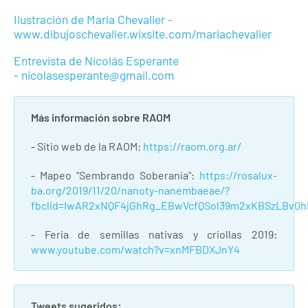
Ilustración de María Chevalier -
www.dibujoschevalier.wixsite.com/mariachevalier
Entrevista de Nicolás Esperante
- nicolasesperante@gmail.com
Más información sobre RAOM
- Sitio web de la RAOM:
https://raom.org.ar/
- Mapeo "Sembrando Soberanía":
https://rosalux-
ba.org/2019/11/20/nanoty-nanembaeae/?
fbclid=IwAR2xNQF4jGhRg_EBwVcfQSol39m2xKBSzLBv0h
- Feria de semillas nativas y criollas 2019:
www.youtube.com/watch?v=xnMFBDXJnY4
Tweets sugeridos: