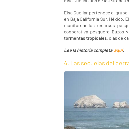
Elsa Cuellar, una de las Sirenas
Elsa Cuellar pertenece al grupo 
en Baja California Sur, México.
monitorear los recursos pesqu
cooperativa pesquera Buzos y
tormentas tropicales
, olas de c
Lee la historia completa
aquí
.
4. Las secuelas del der