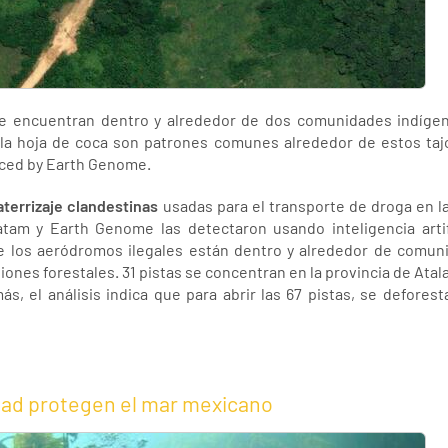
se encuentran dentro y alrededor de dos comunidades indíge
la hoja de coca son patrones comunes alrededor de estos taj
uced by Earth Genome.
aterrizaje clandestinas
usadas para el transporte de droga en l
am y Earth Genome las detectaron usando inteligencia artific
de los aeródromos ilegales están dentro y alrededor de comun
ones forestales. 31 pistas se concentran en la provincia de Atal
ás, el análisis indica que para abrir las 67 pistas, se defore
idad protegen el mar mexicano