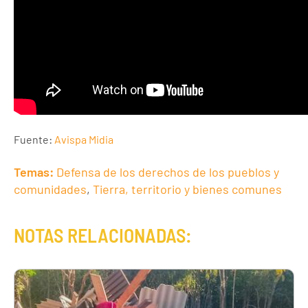
Fuente:
Avispa Midia
Temas:
Defensa de los derechos de los pueblos y
comunidades
,
Tierra, territorio y bienes comunes
NOTAS RELACIONADAS: