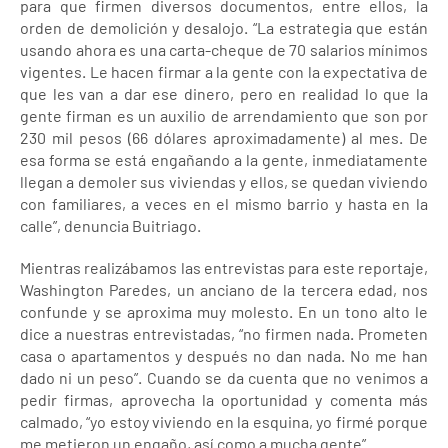
para que firmen diversos documentos, entre ellos, la
orden de demolición y desalojo. “La estrategia que están
usando ahora es una carta-cheque de 70 salarios mínimos
vigentes. Le hacen firmar a la gente con la expectativa de
que les van a dar ese dinero, pero en realidad lo que la
gente firman es un auxilio de arrendamiento que son por
230 mil pesos (66 dólares aproximadamente) al mes. De
esa forma se está engañando a la gente, inmediatamente
llegan a demoler sus viviendas y ellos, se quedan viviendo
con familiares, a veces en el mismo barrio y hasta en la
calle”, denuncia Buitriago.
Mientras realizábamos las entrevistas para este reportaje,
Washington Paredes, un anciano de la tercera edad, nos
confunde y se aproxima muy molesto. En un tono alto le
dice a nuestras entrevistadas, “no firmen nada. Prometen
casa o apartamentos y después no dan nada. No me han
dado ni un peso”. Cuando se da cuenta que no venimos a
pedir firmas, aprovecha la oportunidad y comenta más
calmado, “yo estoy viviendo en la esquina, yo firmé porque
me metieron un engaño, así como a mucha gente”.