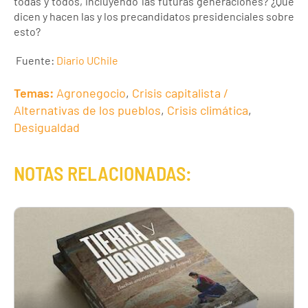
todas y todos, incluyendo las futuras generaciones? ¿Qué
dicen y hacen las y los precandidatos presidenciales sobre
esto?
Fuente:
Diario UChile
Temas:
Agronegocio
,
Crisis capitalista /
Alternativas de los pueblos
,
Crisis climática
,
Desigualdad
NOTAS RELACIONADAS: