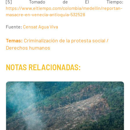
[5] Tomado de El Tiempo:
https://www.eltiempo.com/colombia/medellin/reportan-
masacre-en-venecia-antioquia-532528
Fuente:
Censat Agua Viva
Temas:
Criminalización de la protesta social /
Derechos humanos
NOTAS RELACIONADAS: