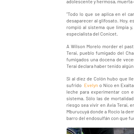
adolescente y hermosa, muerta d
"Todo lo que se aplica en el 
desaparecer al glifosato. Hoy, 
rompió al sistema que limpia y
especialista del Conicet.
A Wilson Morelo morder el pasto
Terai, pueblo fumigado del Cha
fumigados una docena de veces a
Terai declara haber tenido algún
Si al diez de Colón hubo que ll
sufrido
Evelyn
o Nico en Exalta
leche para experimentar con el
sistema. Sólo las de mortalida
riesgo sea vivir en Avia Terai,
Mburucuyá donde a Rocío la de
barro del endosulfán con que fu