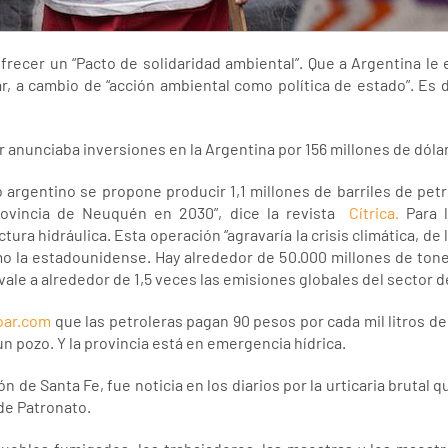
ofrecer un “Pacto de solidaridad ambiental”. Que a Argentina le
r, a cambio de “acción ambiental como política de estado”. Es d
anunciaba inversiones en la Argentina por 156 millones de dóla
o argentino se propone producir 1,1 millones de barriles de pet
rovincia de Neuquén en 2030”, dice la revista
Cítrica.
Para l
tura hidráulica. Esta operación “agravaría la crisis climática, d
o la estadounidense. Hay alrededor de 50.000 millones de tonel
le a alrededor de 1,5 veces las emisiones globales del sector de
ioar.com
que las petroleras pagan 90 pesos por cada mil litros 
un pozo. Y la provincia está en emergencia hídrica.
n de Santa Fe, fue noticia en los diarios por la urticaria brutal 
de Patronato.