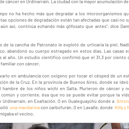
e cáncer en Urdinarrain. La ciudad con la mayor acumulación de g
campo no ha hecho más que degradar a los microorganismos qu
estas opciones de degradación están tan afectadas que casi no 
, aún así, continúa echando más glifosato que antes”, dice Dam
 de la cancha de Patronato le explotó de urticaria la piel. Nadi
co, abandonó su cuerpo estragado en estos días. Las casas es
l año. Un estudio científico confirmó que el 31,3 por ciento 
 familiar con cáncer.
evarlo en ambulancia con oxígeno por tocar el césped de un es
ción de la Cruz. En la provincia de Buenos Aires, donde se ideó
 hambre de los niños wichí en Salta. Murieron de cáncer y n
d común y corriente, ésa que no se puede evitar porque la v
 en Urdinarrain, en Exaltación. O en Gualeguaychú donde a
Anton
molió
una mandarina
con carbofurán. O en Lavalle, donde
Killy y
migaba el vecino.