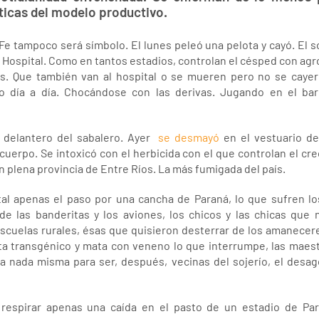
sticas del modelo productivo.
Fe tampoco será símbolo. El lunes peleó una pelota y cayó. El s
 Hospital. Como en tantos estadios, controlan el césped con agro
res. Que también van al hospital o se mueren pero no se cayer
do día a día. Chocándose con las derivas. Jugando en el b
 delantero del sabalero. Ayer
se desmayó
en el vestuario d
cuerpo. Se intoxicó con el herbicida con el que controlan el cre
n plena provincia de Entre Ríos. La más fumigada del país.
tal apenas el paso por una cancha de Paraná, lo que sufren lo
de las banderitas y los aviones, los chicos y las chicas que
escuelas rurales, ésas que quisieron desterrar de los amanece
a transgénico y mata con veneno lo que interrumpe, las maestr
la nada misma para ser, después, vecinas del sojerío, el desa
n respirar apenas una caída en el pasto de un estadio de Pa