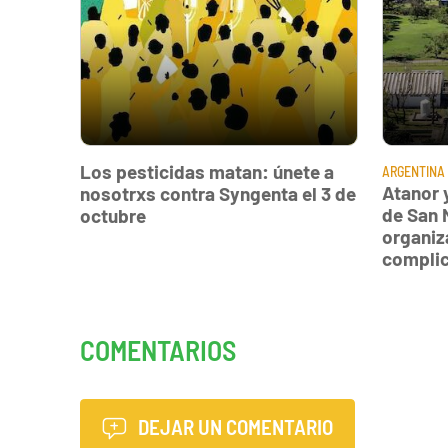
Los pesticidas matan: únete a
ARGENTINA
Atanor 
nosotrxs contra Syngenta el 3 de
de San 
octubre
organiz
compli
COMENTARIOS
DEJAR UN COMENTARIO