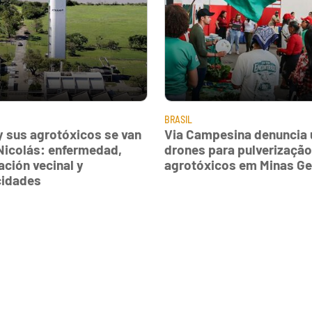
BRASIL
y sus agrotóxicos se van
Via Campesina denuncia 
Nicolás: enfermedad,
drones para pulverização
ación vecinal y
agrotóxicos em Minas Ge
cidades