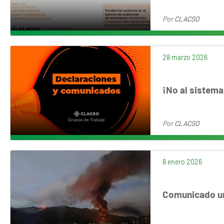
Por
CLACSO
28 marzo 2026
¡No al sistema
Por
CLACSO
8 enero 2026
Comunicado ur