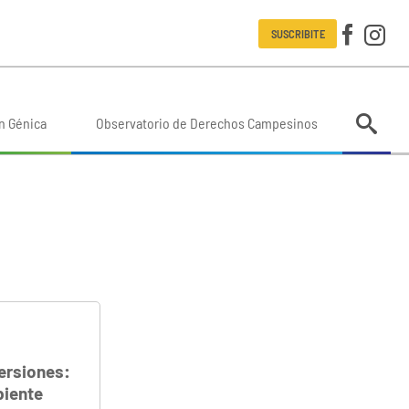
SUSCRIBITE
n Génica
Observatorio de Derechos Campesinos
versiones:
biente