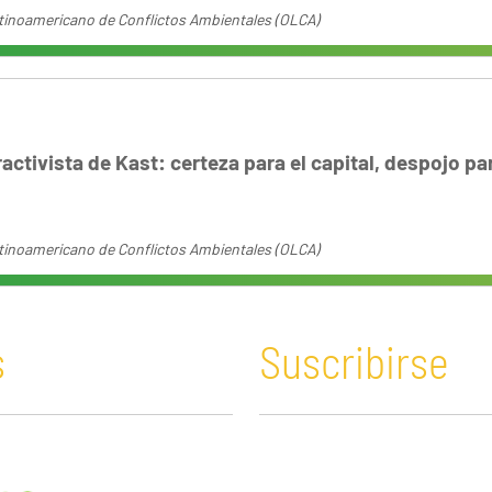
tinoamericano de Conflictos Ambientales (OLCA)
activista de Kast: certeza para el capital, despojo pa
tinoamericano de Conflictos Ambientales (OLCA)
s
Suscribirse
n y Educación
Guatemala
Economía verde