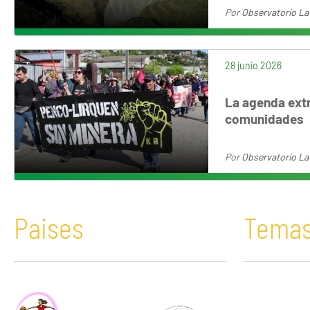
Por
Observatorio La
28 junio 2026
La agenda extr
comunidades
Por
Observatorio La
Paises
Tema
África
Acaparamiento de tierras
Bolivia
Comunicació