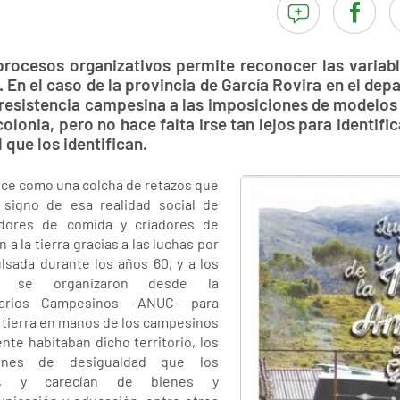
procesos organizativos permite reconocer las variabl
 En el caso de la provincia de García Rovira en el dep
e resistencia campesina a las imposiciones de modelos 
olonia, pero no hace falta irse tan lejos para identifi
 que los identifican.
rece como una colcha de retazos que
 signo de esa realidad social de
adores de comida y criadores de
a la tierra gracias a las luchas por
lsada durante los años 60, y a los
e se organizaron desde la
uarios Campesinos –ANUC- para
la tierra en manos de los campesinos
te habitaban dicho territorio, los
iones de desigualdad que los
n, y carecían de bienes y