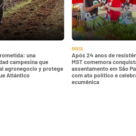
BRASIL
Prometida: una
Após 24 anos de resistên
dad campesina que
MST comemora conquist
 al agronegocio y protege
assentamento em São Pa
ue Atlántico
com ato político e celeb
ecumênica