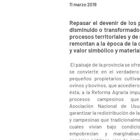
11 marzo 2019
Repasar el devenir de los 
disminuido o transformado.
procesos territoriales y d
remontan a la época de la c
y valor simbólico y material
El paisaje de la provincia se of
se convierte en el verdadero
pequeños propietarios cultiv
ovinos y bovinos, que accedieron 
ésta, a la Reforma Agraria impu
procesos campesinos qu
Asociación Nacional de Us
garantizar la redistribución de 
y campesinas que tradicionalmen
cuales vivían bajo condic
empobrecían y marginaba