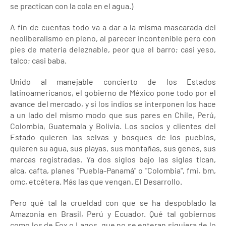
se practican con la cola en el agua.)
A fin de cuentas todo va a dar a la misma mascarada del
neoliberalismo en pleno, al parecer incontenible pero con
pies de materia deleznable, peor que el barro; casi yeso,
talco; casi baba.
Unido al manejable concierto de los Estados
latinoamericanos, el gobierno de México pone todo por el
avance del mercado, y si los indios se interponen los hace
a un lado del mismo modo que sus pares en Chile, Perú,
Colombia, Guatemala y Bolivia. Los socios y clientes del
Estado quieren las selvas y bosques de los pueblos,
quieren su agua, sus playas, sus montañas, sus genes, sus
marcas registradas. Ya dos siglos bajo las siglas tlcan,
alca, cafta, planes "Puebla-Panamá" o "Colombia", fmi, bm,
omc, etcétera. Más las que vengan. El Desarrollo.
Pero qué tal la crueldad con que se ha despoblado la
Amazonia en Brasil, Perú y Ecuador. Qué tal gobiernos
como los de Fox o Lagos, que no se enteran siquiera de lo