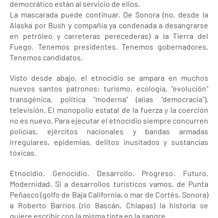
democrático están al servicio de ellos.
La mascarada puede continuar. De Sonora (no, desde la
Alaska por Bush y compañía ya condenada a desangrarse
en petróleo y carreteras perecederas) a la Tierra del
Fuego. Tenemos presidentes. Tenemos gobernadores.
Tenemos candidatos.
Visto desde abajo, el etnocidio se ampara en muchos
nuevos santos patronos: turismo, ecología, "evolución"
transgénica, política "moderna" (alias "democracia"),
televisión. El monopolio estatal de la fuerza y la coerción
no es nuevo. Para ejecutar el etnocidio siempre concurren
policías, ejércitos nacionales y bandas armadas
irregulares, epidemias, delitos inusitados y sustancias
tóxicas.
Etnocidio. Genocidio. Desarrollo. Progreso. Futuro.
Modernidad. Si a desarrollos turísticos vamos, de Punta
Peñasco (golfo de Baja California, o mar de Cortés, Sonora)
a Roberto Barrios (río Bascán, Chiapas) la historia se
quiere escribir con la misma tinta en la sangre.