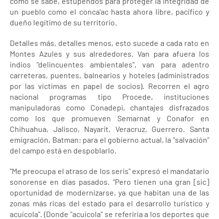
como se sabe, estupendos para proteger la integridad de
un pueblo como el conca'ac hasta ahora libre, pacífico y
dueño legítimo de su territorio.
Detalles más, detalles menos, esto sucede a cada rato en
Montes Azules y sus alrededores. Van para afuera los
indios "delincuentes ambientales", van para adentro
carreteras, puentes, balnearios y hoteles (administrados
por las víctimas en papel de socios). Recorren el agro
nacional programas tipo Procede, instituciones
manipuladoras como Conadepi, chantajes disfrazados
como los que promueven Semarnat y Conafor en
Chihuahua, Jalisco, Nayarit, Veracruz, Guerrero. Santa
emigración, Batman: para el gobierno actual, la "salvación"
del campo está en despoblarlo.
"Me preocupa el atraso de los seris" expresó el mandatario
sonorense en días pasados. "Pero tienen una gran [sic]
oportunidad de modernizarse, ya que habitan una de las
zonas más ricas del estado para el desarrollo turístico y
acuícola". (Donde "acuícola" se referiría a los deportes que