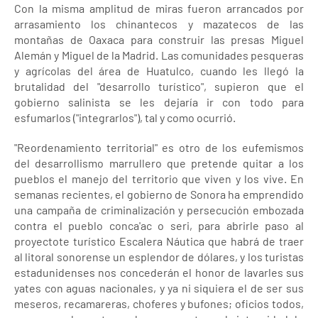
Con la misma amplitud de miras fueron arrancados por
arrasamiento los chinantecos y mazatecos de las
montañas de Oaxaca para construir las presas Miguel
Alemán y Miguel de la Madrid. Las comunidades pesqueras
y agrícolas del área de Huatulco, cuando les llegó la
brutalidad del "desarrollo turístico", supieron que el
gobierno salinista se les dejaría ir con todo para
esfumarlos ("integrarlos"), tal y como ocurrió.
"Reordenamiento territorial" es otro de los eufemismos
del desarrollismo marrullero que pretende quitar a los
pueblos el manejo del territorio que viven y los vive. En
semanas recientes, el gobierno de Sonora ha emprendido
una campaña de criminalización y persecución embozada
contra el pueblo conca'ac o seri, para abrirle paso al
proyectote turístico Escalera Náutica que habrá de traer
al litoral sonorense un esplendor de dólares, y los turistas
estadunidenses nos concederán el honor de lavarles sus
yates con aguas nacionales, y ya ni siquiera el de ser sus
meseros, recamareras, choferes y bufones; oficios todos,