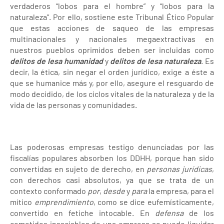
verdaderos “lobos para el hombre” y “lobos para la
naturaleza”. Por ello, sostiene este Tribunal Ético Popular
que estas acciones de saqueo de las empresas
multinacionales y nacionales megaextractivas en
nuestros pueblos oprimidos
deben ser incluidas como
delitos de lesa humanidad
y
delitos de lesa naturaleza
. Es
decir, la ética, sin negar el orden jurídico, exige a éste a
que se humanice más y, por ello, asegure el resguardo de
modo decidido, de los ciclos vitales de la naturaleza y de la
vida de las personas y comunidades.
Las poderosas empresas testigo denunciadas por las
fiscalías populares absorben los DDHH, porque han sido
convertidas en sujeto de derecho, en
personas jurídicas
,
con derechos casi absolutos, ya que se trata de un
contexto conformado
por
,
desde
y
para
la empresa, para el
mítico
emprendimiento
, como se dice eufemísticamente,
convertido en fetiche intocable. En
defensa
de los
cometidos insaciables de una empresa se puede liquidar