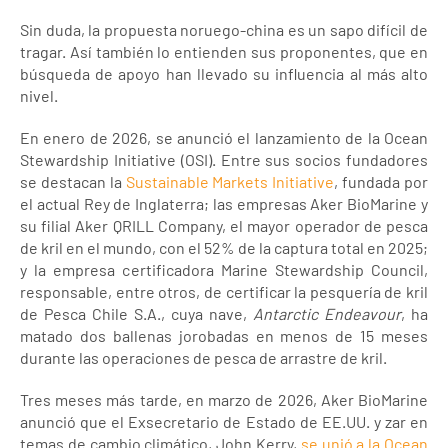
Sin duda, la propuesta noruego-china es un sapo difícil de
tragar. Así también lo entienden sus proponentes, que en
búsqueda de apoyo han llevado su influencia al más alto
nivel.
En enero de 2026, se anunció el lanzamiento de la Ocean
Stewardship Initiative (OSI). Entre sus socios fundadores
se destacan la
Sustainable Markets Initiative
, fundada por
el actual Rey de Inglaterra; las empresas Aker BioMarine y
su filial Aker QRILL Company, el mayor operador de pesca
de kril en el mundo, con el 52% de la captura total en 2025;
y la empresa certificadora Marine Stewardship Council,
responsable, entre otros, de certificar la pesquería de kril
de Pesca Chile S.A., cuya nave,
Antarctic Endeavour
, ha
matado dos ballenas jorobadas en menos de 15 meses
durante las operaciones de pesca de arrastre de kril.
Tres meses más tarde, en marzo de 2026, Aker BioMarine
anunció que el Exsecretario de Estado de EE.UU. y zar en
temas de cambio climático, John Kerry,
se unió a la Ocean