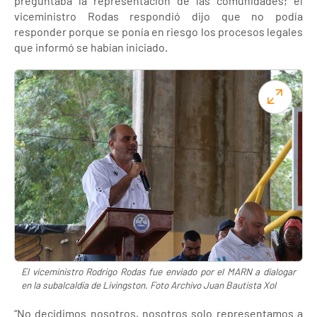
preguntaba la representación de las comunidades; el
viceministro Rodas respondió dijo que no podía
responder porque se ponía en riesgo los procesos legales
que informó se habían iniciado.
El viceministro Rodrigo Rodas fue enviado por el MARN a dialogar
en la subalcaldía de Livingston. Foto Archivo Juan Bautista Xol
“No decidimos nosotros, nosotros solo representamos a