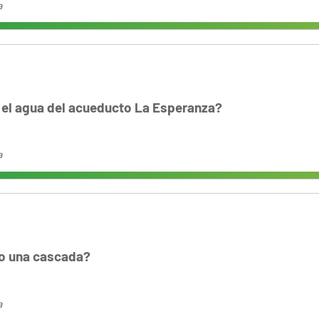
a
 el agua del acueducto La Esperanza?
a
o una cascada?
a