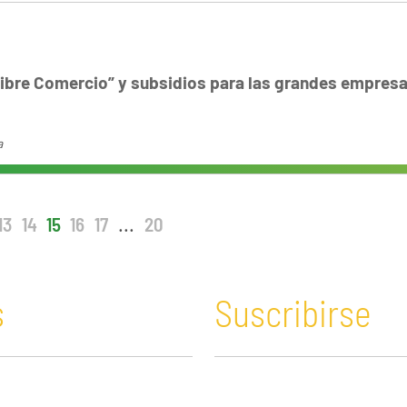
Libre Comercio” y subsidios para las grandes empres
a
13
14
15
16
17
...
20
s
Suscribirse
n y Educación
Guatemala
Economía verde