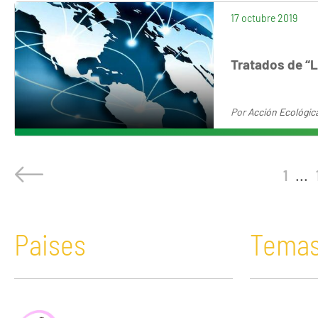
17 octubre 2019
Tratados de “
Por
Acción Ecológic
1
...
Paises
Tema
África
Acaparamiento de tierras
Bolivia
Comunicació