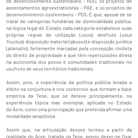
de desenvolvimento sustentáveis – RDS; os projetos de
assentamentos agroextrativistas – PAE; e os projetos de
desenvolvimento sustentáveis – PDS. E que, apesar de se
tratar de categorias fundiárias de dominialidade pública,
na lógica legal do Estado cada categoria estabelece suas
próprias regras de utilização (
usus
), desfrute (
usus
fructus
), disposição material (
abusus
) e disposição jurídica
(
alienatio
), fortemente marcadas pela concepção civilista
do direito de propriedade e que têm repercussões direta
na autonomia dos povos e comunidades tradicionais no
usufruto de seus territórios tradicionais.
Assim, pois, a experiência da política pública levada a
efeito na conjuntura e nos contornos que formam a base
empírica da Tese, que se deteve principalmente, na
experiência tópica mas exemplar, aplicada no Estado
do Acre, como uma prorrogação que pretenda afirmar uma
modalidade amazônica
Assim que, na articulação desses termos a partir da
realidade do Acre, tratada na Tese, penso dever-se fixar