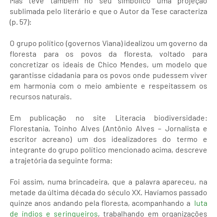
Mas teve também no seu simbólico uma projeção
sublimada pelo literário e que o Autor da Tese caracteriza
(p. 57):
O grupo político (governos Viana) idealizou um governo da
floresta para os povos da floresta, voltado para
concretizar os ideais de Chico Mendes, um modelo que
garantisse cidadania para os povos onde pudessem viver
em harmonia com o meio ambiente e respeitassem os
recursos naturais.
Em publicação no site Literacia biodiversidade:
Florestania, Toinho Alves (Antônio Alves – Jornalista e
escritor acreano) um dos idealizadores do termo e
integrante do grupo político mencionado acima, descreve
a trajetória da seguinte forma:
Foi assim, numa brincadeira, que a palavra apareceu, na
metade da última década do século XX. Havíamos passado
quinze anos andando pela floresta, acompanhando a
luta
de índios e seringueiros
, trabalhando em organizações