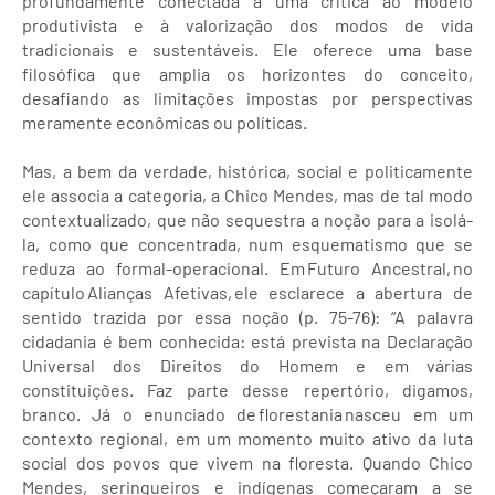
profundamente conectada a uma crítica ao modelo
produtivista e à valorização dos modos de vida
tradicionais e sustentáveis. Ele oferece uma base
filosófica que amplia os horizontes do conceito,
desafiando as limitações impostas por perspectivas
meramente econômicas ou políticas.
Mas, a bem da verdade, histórica, social e politicamente
ele associa a categoria, a Chico Mendes, mas de tal modo
contextualizado, que não sequestra a noção para a isolá-
la, como que concentrada, num esquematismo que se
reduza ao formal-operacional. Em Futuro Ancestral, no
capítulo Alianças Afetivas, ele esclarece a abertura de
sentido trazida por essa noção (p. 75-76): “A palavra
cidadania é bem conhecida: está prevista na Declaração
Universal dos Direitos do Homem e em várias
constituições. Faz parte desse repertório, digamos,
branco. Já o enunciado de florestania nasceu em um
contexto regional, em um momento muito ativo da luta
social dos povos que vivem na floresta. Quando Chico
Mendes, seringueiros e indígenas começaram a se