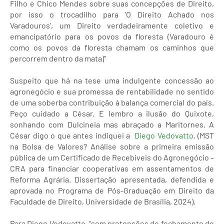
Filho e Chico Mendes sobre suas concepções de Direito,
por isso o trocadilho para ‘O Direito Achado nos
Varadouros’, um Direito verdadeiramente coletivo e
emancipatório para os povos da floresta (Varadouro é
como os povos da floresta chamam os caminhos que
percorrem dentro da mata)”
Suspeito que há na tese uma indulgente concessão ao
agronegócio e sua promessa de rentabilidade no sentido
de uma soberba contribuição à balança comercial do país.
Peço cuidado a César. E lembro a ilusão do Quixote,
sonhando com Dulcineia mas abraçado a Maritornes. A
César digo o que antes indiquei a
Diego Vedovatto
. (MST
na Bolsa de Valores? Análise sobre a primeira emissão
pública de um Certificado de Recebíveis do Agronegócio –
CRA para financiar cooperativas em assentamentos de
Reforma Agrária. Dissertação apresentada, defendida e
aprovada no Programa de Pós-Graduação em Direito da
Faculdade de Direito, Universidade de Brasília, 2024).
Para Diego Vedovatto, “sem pretensões de fechamento do