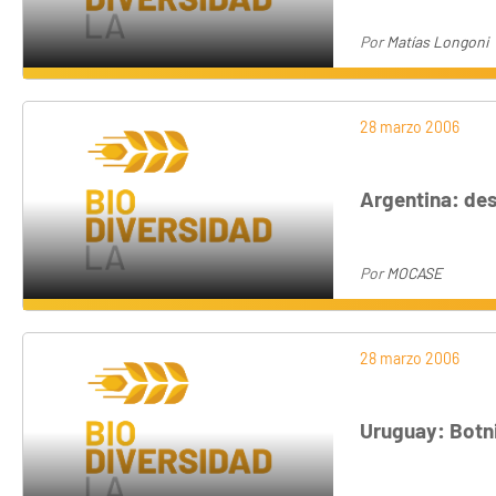
Por
Matías Longoni
28 marzo 2006
Argentina: des
Por
MOCASE
28 marzo 2006
Uruguay: Botni