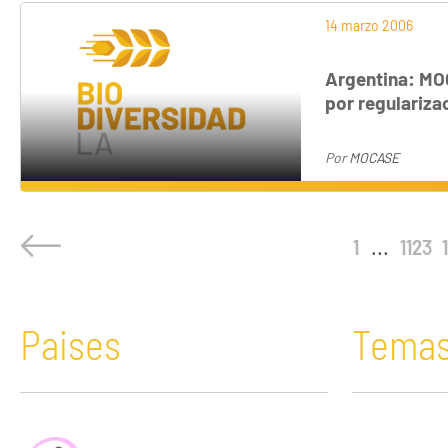
14 marzo 2006
Argentina: MO
por regulariza
Por
MOCASE
1
...
1123
Paises
Tema
África
Acaparamiento de tierras
Bolivia
Comunicació