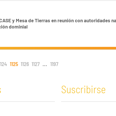
CASE y Mesa de Tierras en reunión con autoridades n
ción dominial
1124
1125
1126
1127
...
1197
s
Suscribirse
n y Educación
Guatemala
Economía verde