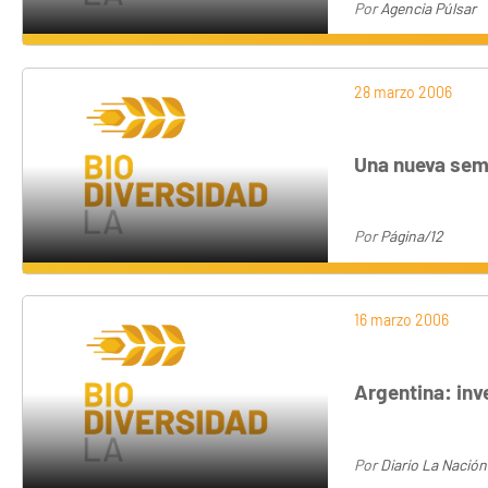
Por
Agencia Púlsar
28 marzo 2006
Una nueva semi
Por
Página/12
16 marzo 2006
Argentina: inv
Por
Diario La Nación