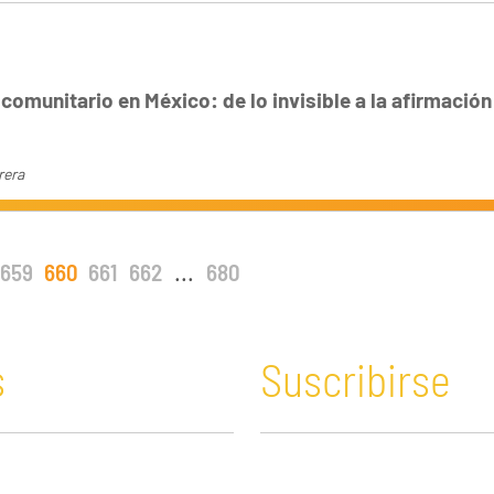
comunitario en México: de lo invisible a la afirmación
rera
659
660
661
662
...
680
s
Suscribirse
n y Educación
Guatemala
Economía verde