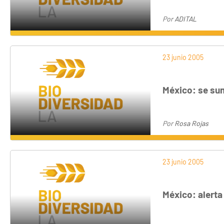
Por
ADITAL
23 junio 2005
México: se sum
Por
Rosa Rojas
23 junio 2005
México: alerta