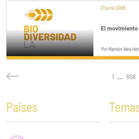
21 junio 2005
El movimiento 
Por
Ramón Vera Her
1
...
658
Paises
Tema
África
Acaparamiento de tierras
Bolivia
Comunicació