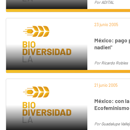
Por
ADITAL
23 junio 2005
México: pago 
nadien"
Por
Ricardo Robles
21 junio 2005
México: con la
Ecofeminismo
Por
Guadalupe Valle