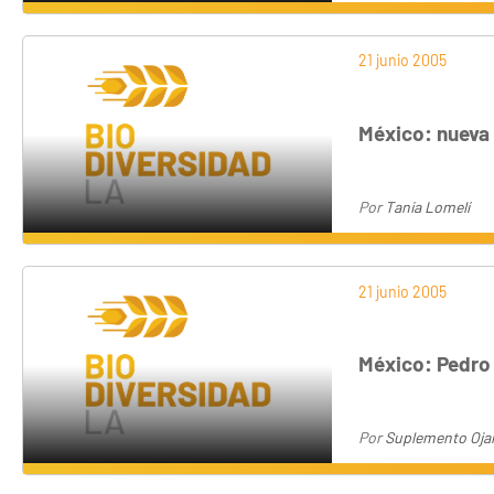
21 junio 2005
México: nueva
Por
Tania Lomelí
21 junio 2005
México: Pedro
Por
Suplemento Oja