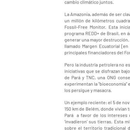
cambio climático juntos.
La Amazonía, además de ser clav
un millón de kilómetros cuadr
Fossil-Free Monitor. Esta ini
programa REDD+ de Brasil, en ár
generar una mayor destrucción. 
llamado Margen Ecuatorial [en 
principales financiadores del F
Pero la industria petrolera no e
iniciativas que se disfrazan ba
de Pará y TNC, una ONG conser
experimentan la “bioeconomía” en
los persigue y masacra.
Un ejemplo reciente: el 5 de no
150 km de Belém, donde vivían tr
Pará a favor de los intereses
‘invadieron’ sus tierras. Esta
sobre el territorio tradiciona