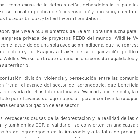
ma– como causa de la deforestación, echándoles la culpa a l
n su macabra política de 'conservación' y opresión, cuenta c
los Estados Unidos, y la Earthworm Foundation.
por, que vive a 350 kilómetros de Belém, libra una lucha para d
or empresa privada de proyectos REDD del mundo, Wildlife 
n el acuerdo de una sola asociación indígena, que no represen
 de octubre, los Ka'apor, a través de su organización políti
Wildlife Works, en la que denuncian una serie de ilegalidades 
 su territorio.
nfusión, división, violencia y persecución entre las comunid
 frenar el avance del sector del agronegocio, que beneficia
 la mayoría de ellas internacionales. Walmart, por ejemplo, la
ado por el avance del agronegocio–, para incentivar la recupe
ría ser una obligación de ese sector.
las verdaderas causas de la deforestación y la realidad de la
 –y también las COP, al validarlo– se convierten en una causa 
nsión del agronegocio en la Amazonía y a la falta de presupu