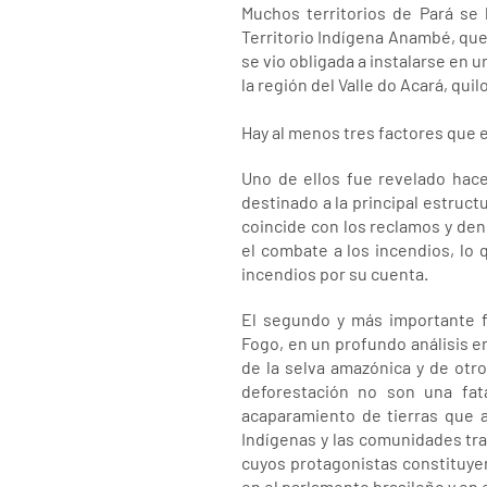
Muchos territorios de Pará se 
Territorio Indígena Anambé, que
se vio obligada a instalarse en u
la región del Valle do Acará, q
Hay al menos tres factores que e
Uno de ellos fue revelado hac
destinado a la principal estruc
coincide con los reclamos y den
el combate a los incendios, lo
incendios por su cuenta.
El segundo y más importante fa
Fogo, en un profundo análisis e
de la selva amazónica y de otro
deforestación no son una fata
acaparamiento de tierras que a
Indígenas y las comunidades tra
cuyos protagonistas constituye
en el parlamento brasileño y en 