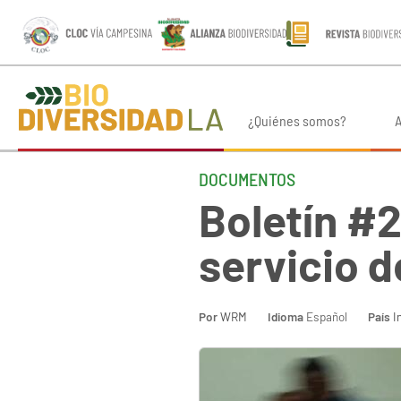
¿Quiénes somos?
A
DOCUMENTOS
Boletín #
servicio d
Por
WRM
Idioma
Español
País
I