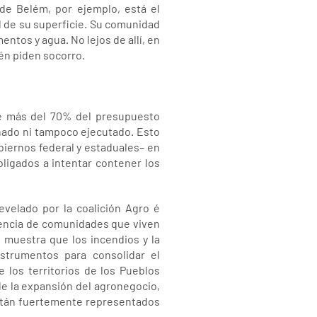
 de Belém, por ejemplo, está el
d de su superficie. Su comunidad
entos y agua. No lejos de allí, en
én piden socorro.
ue más del 70% del presupuesto
gnado ni tampoco ejecutado. Esto
biernos federal y estaduales– en
ligados a intentar contener los
evelado por la coalición Agro é
riencia de comunidades que viven
o muestra que los incendios y la
nstrumentos para consolidar el
 los territorios de los Pueblos
de la expansión del agronegocio,
están fuertemente representados