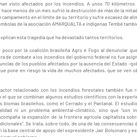
han visto afectados por los incendios. A unos 70 kilómetros
 hace menos de un mes sufrió la destrucción de más de la mita
n campamento en el límite de su territorio y sufre escasez de alim
uilombolas de la asociación AMARQUALTA e indígenas Tembé tambi
xplican esta tragedia que ha devastado tantos territorios.
e poco por la coalición brasileña Agro é Fogo al denunciar q
tura de combate a los incendios del gobierno federal no fue asi
uncias de los pueblos afectados por la ausencia del Estado –go
 que pone en riesgo la vida de muchos afectados, que se ven ob
ctor relacionado con los incendios forestales también fue r
n el que se combinan algunos estudios científicos con la expe
s biomas brasileños, como el Cerrado y el Pantanal. El estudi
lidad ni un problema ambiental-climático, sino que “son i
compaña la expansión de la frontera agrícola capitalista sobre
dicionales”. Se trata, sobre todo, de una de las consecuencias 
n la base central de apoyo del expresidente Jair Bolsonaro y 
el actual gobierno.