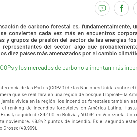
nsación de carbono forestal es, fundamentalmente, un
 se convierten cada vez más en encuentros corpora
 y grupos de presión del sector de las energías fós
3 representantes del sector, algo que probablement
os diez países más amenazados por el cambio climátic
 COPs y los mercados de carbono alimentan más ince
nferencia de las Partes (COP30) de las Naciones Unidas sobre el
imera que se realizará en una región de bosque tropical— la Amaz
jamás vivida en la región, los incendios forestales también es
era el ranking de incendios forestales en América Latina. Hast
Brasil, seguido de 89.400 en Bolivia y 40.994 en Venezuela. Uno
sta noviembre, 48.842 puntos de incendio. Es el segundo est
o Grosso (49.969).