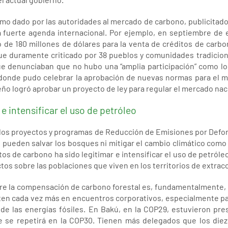
smo dado por las autoridades al mercado de carbono, publicitado 
 fuerte agenda internacional. Por ejemplo, en septiembre de 
 de 180 millones de dólares para la venta de créditos de car
Fue duramente criticado por 38 pueblos y comunidades tradicion
ue denunciaban que no hubo una “amplia participación” como lo
 donde pudo celebrar la aprobación de nuevas normas para el 
ño logró aprobar un proyecto de ley para regular el mercado na
e intensificar el uso de petróleo
 los proyectos y programas de Reducción de Emisiones por Defor
pueden salvar los bosques ni mitigar el cambio climático como 
itos de carbono ha sido legitimar e intensificar el uso de petróle
s sobre las poblaciones que viven en los territorios de extracc
bre la compensación de carbono forestal es, fundamentalmente, 
rten cada vez más en encuentros corporativos, especialmente 
 de las energías fósiles. En Bakú, en la COP29, estuvieron pre
e se repetirá en la COP30. Tienen más delegados que los die