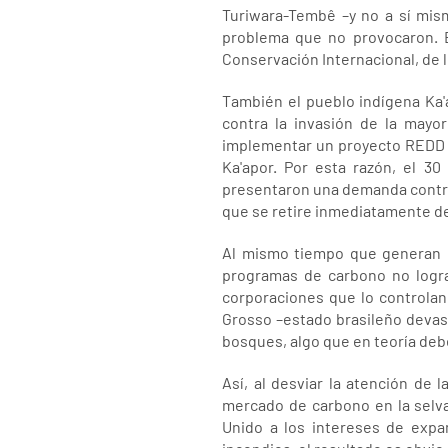
Turiwara-Tembê –y no a sí mis
problema que no provocaron. E
Conservación Internacional, de 
También el pueblo indígena Ka'a
contra la invasión de la may
implementar un proyecto REDD co
Ka'apor. Por esta razón, el 30
presentaron una demanda contra 
que se retire inmediatamente de
Al mismo tiempo que generan co
programas de carbono no logran
corporaciones que lo controlan,
Grosso –estado brasileño devast
bosques, algo que en teoría debe
Así, al desviar la atención de 
mercado de carbono en la selva
Unido a los intereses de expa