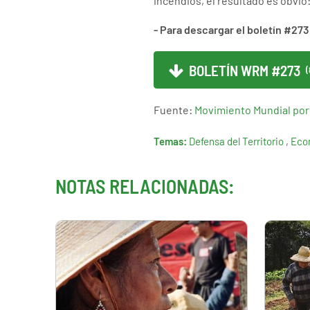
incendios, el resultado es obvio
- Para descargar el boletín #273
BOLETÍN WRM #273
(
Fuente:
Movimiento Mundial por
Temas:
Defensa del Territorio
,
Eco
NOTAS RELACIONADAS: