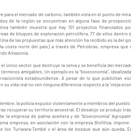
e para el mercado de carbono, también está en el punto de mira d
ados de la región se encuentran en alguna fase de prospecció
ciativa también muestra que hay 101 proyectos financiados p
eas de bloques de exploración petrolífera, 77 de ellos dentro d
Una de las propuestas que más atención ha recibido es la del gob
la costa norte del país] a través de Petrobras, empresa que
ondo Amazonía.
s el único sector que destruye la selva y se beneficia del merc
jo términos amigables. Un ejemplo es la “bioeconomía”, idealiza
vacionista estadounidense. A pesar de lo que publicitan eso
 su vida real no ven ninguna diferencia respecto a la “vieja ec
viembre, la policía expulsó violentamente a miembros del pueblo
as recuperar su territorio ancestral. El desalojo se produjo tras 
 de la empresa de palma aceitera y de “bioeconomía” Agropalm
 misma empresa, en asociación con la empresa Biofílica, impo
l de los Turiwara-Tembê y el área de bosque que aún queda. 