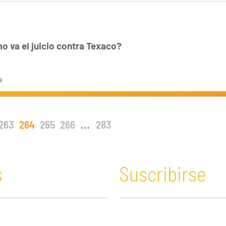
 va el juicio contra Texaco?
a
263
264
265
266
...
283
s
Suscribirse
n y Educación
Guatemala
Economía verde