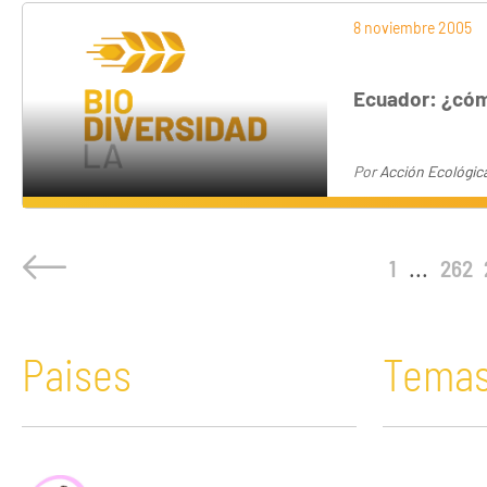
8 noviembre 2005
Ecuador: ¿cómo
Por
Acción Ecológic
1
...
262
Paises
Tema
África
Acaparamiento de tierras
Bolivia
Comunicació