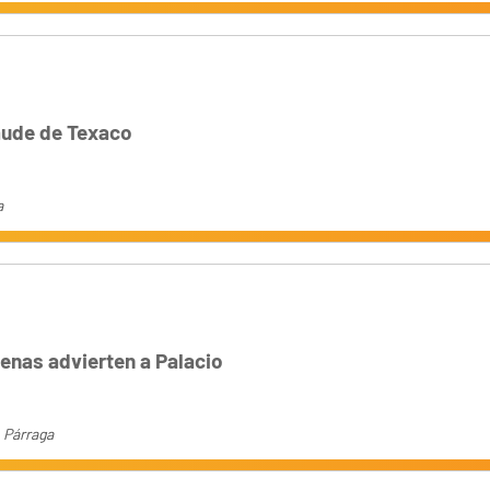
aude de Texaco
a
enas advierten a Palacio
 Párraga