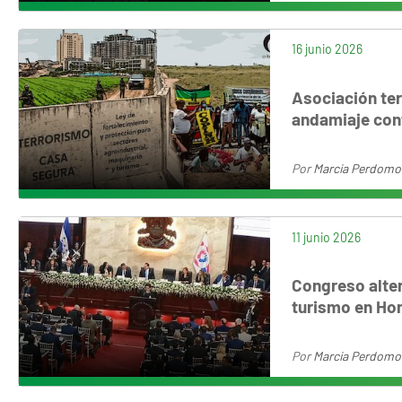
16 junio 2026
Asociación ter
andamiaje contr
Por
Marcia Perdomo
11 junio 2026
Congreso alter
turismo en Ho
Por
Marcia Perdomo