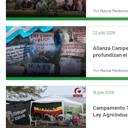
Por
Marcia Perdomo
22 julio 2026
Alianza Campes
profundizan el 
Por
Marcia Perdomo
18 julio 2026
Campamento Tub
Ley Agroindust