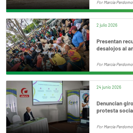
Por
Marcia Perdomo
2 julio 2026
Presentan recu
desalojos al 
Por
Marcia Perdomo
24 junio 2026
Denuncian giro
protesta socia
Por
Marcia Perdomo