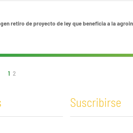
gen retiro de proyecto de ley que beneficia a la agroi
1
2
s
Suscribirse
n y Educación
Guatemala
Economía verde