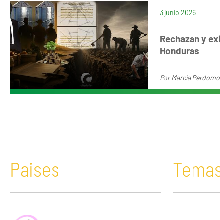
3 junio 2026
Rechazan y exi
Honduras
Por
Marcia Perdomo
Paises
Tema
África
Acaparamiento de tierras
Bolivia
Comunicació