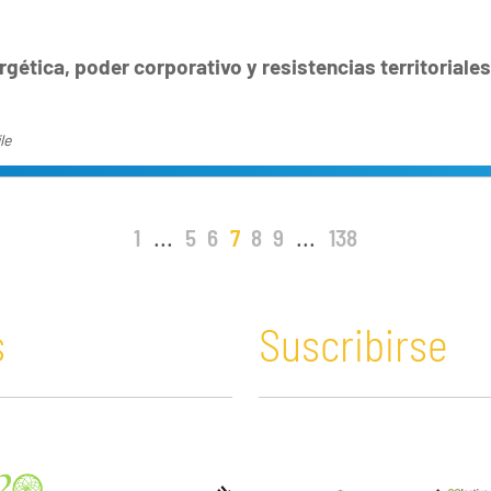
rgética, poder corporativo y resistencias territoriales
le
1
...
5
6
7
8
9
...
138
s
Suscribirse
n y Educación
Guatemala
Economía verde
es
Haití
Extractivismo