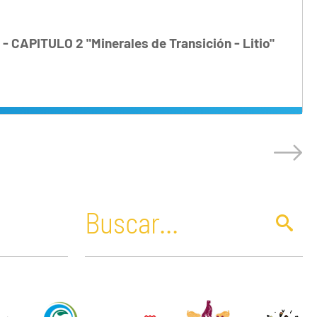
 - CAPITULO 2 "Minerales de Transición - Litio"
Paraguay
Petróleo
Perú
Planes de infraestructura regional