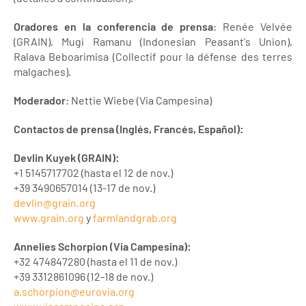
Oradores en la conferencia de prensa
: Renée Velvée
(GRAIN), Mugi Ramanu (Indonesian Peasant's Union),
Ralava Beboarimisa (Collectif pour la défense des terres
malgaches).
Moderador
: Nettie Wiebe (Via Campesina)
Contactos de prensa (Inglés, Francés, Español):
Devlin Kuyek (GRAIN):
+1 5145717702 (hasta el 12 de nov.)
+39 3490657014 (13-17 de nov.)
devlin@grain.org
www.grain.org
y
farmlandgrab.org
Annelies Schorpion (Via Campesina):
+32 474847280 (hasta el 11 de nov.)
+39 3312861096 (12-18 de nov.)
a.schorpion@eurovia.org