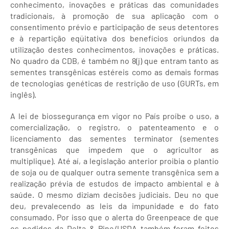
conhecimento, inovações e práticas das comunidades
tradicionais, à promoção de sua aplicação com o
consentimento prévio e participação de seus detentores
e à repartição eqüitativa dos benefícios oriundos da
utilização destes conhecimentos, inovações e práticas.
No quadro da CDB, é também no 8(j) que entram tanto as
sementes transgênicas estéreis como as demais formas
de tecnologias genéticas de restrição de uso (GURTs, em
inglês).
A lei de biossegurança em vigor no País proíbe o uso, a
comercialização, o registro, o patenteamento e o
licenciamento das sementes terminator (sementes
transgênicas que impedem que o agricultor as
multiplique). Até aí, a legislação anterior proibia o plantio
de soja ou de qualquer outra semente transgênica sem a
realização prévia de estudos de impacto ambiental e à
saúde. O mesmo diziam decisões judiciais. Deu no que
deu, prevalecendo as leis da impunidade e do fato
consumado. Por isso que o alerta do Greenpeace de que
os pedidos da Delta & Pine/USDA também foram feitos