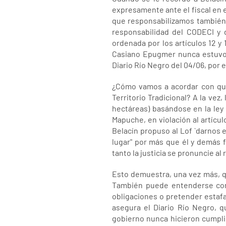
expresamente ante el fiscal en e
que responsabilizamos también 
responsabilidad del CODECI y 
ordenada por los artículos 12 y
Casiano Epugmer nunca estuvo d
Diario Río Negro del 04/06, por
¿Cómo vamos a acordar con quie
Territorio Tradicional? A la vez,
hectáreas) basándose en la ley 
Mapuche, en violación al artículo
Belacín propuso al Lof `darnos
lugar" por más que él y demás f
tanto la justicia se pronuncie al
Esto demuestra, una vez más, que
También puede entenderse como
obligaciones o pretender estafa
asegura el Diario Río Negro, q
gobierno nunca hicieron cumplir 