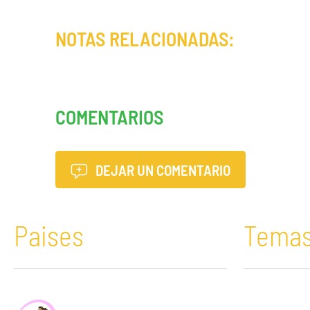
NOTAS RELACIONADAS:
COMENTARIOS
DEJAR UN COMENTARIO
Paises
Tema
África
Acaparamiento de tierras
Bolivia
Comunicació