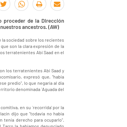
o proceder de la Dirección
e nuestros ancestros. (AW)
 la sociedad sobre los recientes
que son la clara expresión de la
los terratenientes Abi Saad en el
on los terratenientes Abi Saad y
comisario, expresó que, "había
e predio", lo que negaría al día
Territorio denominada `Aguada del
omitiva, en su `recorrida' por la
lacín dijo que "todavía no había
 tenía derecho para ocuparlo".
el Tarro la habíamos denunciado