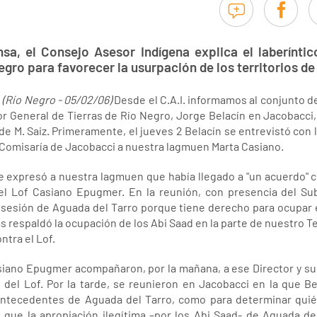
a, el Consejo Asesor Indígena explica el laberíntic
egro para favorecer la usurpación de los territorios d
.
(Río Negro - 05/02/06)
Desde el C.A.I. informamos al conjunto de
r General de Tierras de Río Negro, Jorge Belacín en Jacobacci, 
 de M. Saiz. Primeramente, el jueves 2 Belacín se entrevistó con 
a Comisaría de Jacobacci a nuestra lagmuen Marta Casiano.
le expresó a nuestra lagmuen que había llegado a "un acuerdo" c
el Lof Casiano Epugmer. En la reunión, con presencia del Sub
sesión de Aguada del Tarro porque tiene derecho para ocupar es
as respaldó la ocupación de los Abi Saad en la parte de nuestro 
ntra el Lof.
asiano Epugmer acompañaron, por la mañana, a ese Director y su c
o del Lof. Por la tarde, se reunieron en Jacobacci en la que Be
antecedentes de Aguada del Tarro, como para determinar quién
 que la apropiación ilegítima –por los Abi Saad- de Aguada d