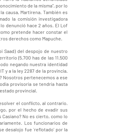
conocimiento de la misma", por lo
la causa, Martirena. También es
mado la comisión investigadora
 lo denunció hace 2 años. El Lof
 como pretende hacer constar el
estros derechos como Mapuche.
bi Saad) del despojo de nuestro
erritorio (5.700 has de las 11.500
e todo negando nuestra identidad
T y a la ley 2287 de la provincia.
ar? Nosotros pertenecemos a ese
odia provisoria se tendría hasta
 estado provincial.
olver el conflicto, al contrario.
go, por el hecho de evadir sus
s Casiano? No es cierto, como lo
tariamente. Los funcionarios de
e desalojo fue `reflotado' por la