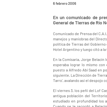
6 febrero 2006
En un comunicado de prens
General de Tierras de Río N
Comunicado de Prensa del C.A.I
manejos y maniobras del Directo
política de Tierras del Gobierno
Hotel Argentino y luego citó a l
En la Comisaría, Jorge Belacín 
esperaba lograr lo mismo con 
puesto a Alfredo Abi Saad en po
siguiente. La Dirección de Tierr
Tarro', avalando así el despojo co
El viernes 3, los peñi del Lof C
antigua población del Territori
estudiado en profundidad los 
Cuando se le recordó a Belacín