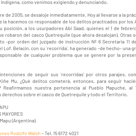
del Indígena, como venimos exigiendo y denunciando.
e de 2005, se desaloje inmediatamente. Hoy al llevarse a la prác
ue la hacemos co responsable de los delitos practicados por los 
u posición, a los usurpadores Abi Saad, quienes el 1 de febrer
e robaron del casco Quetrequile (que ahora desalojan). Otras se
to -por orden del juzgado de instrucción Nº 6 Secretaria 11 d
 Lof. Belacín, con su `recorrida', ha generado –de hecho- una g
ponsable de cualquier problema que se genere por la presen
intenciones de seguir sus `recorridas' por otros parajes, c
ñe Mu. ¿Qué delitos cometerá, entonces, para seguir hacié
 Reafirmamos nuestra pertenencia al Pueblo Mapuche, al Ter
erechos sobre el casco de Quetrequile y todo el Territorio.
APU
S MAYORES
l Mapu (Argentina)
ones Rodolfo Walsh
– Tel. 15 6172 4021