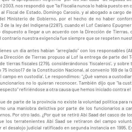
l 2003, nos respondió que "la Fiscalía nunca lo había puesto en 
al Fiscal de Estado, Domingo Carosio, y al abogado a cargo de 
del Ministerio de Gobierno, por el hecho de no haber confor
 13 de la ley del Indígena (2287), cuando el Lof Casiano Epugmer
ispuesto a llegar a un acuerdo con la Dirección de Tierras,
 el contrario nuestra exigencia fue siempre que se respeten nu
nes un día antes habían "arreglado" con los responsables (A
 la Dirección de Tierras propuso al Lof la entrega de parte del T
de tierras fiscales (279), considerándonos `fiscaleros', y sobr
 75 inciso17 de la Constitución Nacional, al convenio 169 de la OI
 el campo en custodia'. Le respondimos: "¿Qué vamos a custodi
uncionarios no lo quieran reconocer. También dijo que "la cust
 respecto" refiriéndose a otra causa que hemos iniciado contra el
 de parte de la provincia no existe la voluntad política para res
 una maniobra delictiva por parte de los funcionarios a car
rnos. Por otro lado, ¿Por qué se retiró Abi Saad del casco de lo
ue los terratenientes Abi Saad se retiraron del campo volun
el desalojo judicial ratificado en segunda instancia en 1995. Es