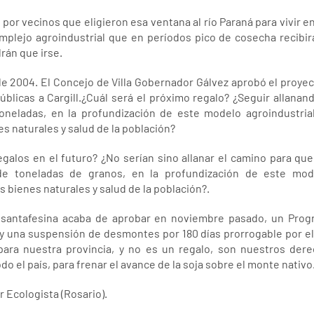
or vecinos que eligieron esa ventana al río Paraná para vivir en 
mplejo agroindustrial que en períodos pico de cosecha recibir
rán que irse.
de 2004. El Concejo de Villa Gobernador Gálvez aprobó el proyec
públicas a Cargill.¿Cuál será el próximo regalo? ¿Seguir allana
oneladas, en la profundización de este modelo agroindustrial
 naturales y salud de la población?
alos en el futuro? ¿No serían sino allanar el camino para que
e toneladas de granos, en la profundización de este mode
s bienes naturales y salud de la población?.
ura santafesina acaba de aprobar en noviembre pasado, un Pro
y una suspensión de desmontes por 180 días prorrogable por el
ara nuestra provincia, y no es un regalo, son nuestros dere
 el país, para frenar el avance de la soja sobre el monte nativo
r Ecologista (Rosario).