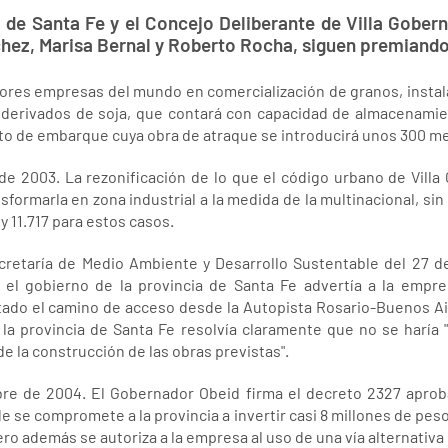
a de Santa Fe y el Concejo Deliberante de Villa Gobe
hez, Marisa Bernal y Roberto Rocha, siguen premiando 
ores empresas del mundo en comercialización de granos, instal
 derivados de soja, que contará con capacidad de almacenamie
o de embarque cuya obra de atraque se introducirá unos 300 met
de 2003. La rezonificación de lo que el código urbano de Vill
sformarla en zona industrial a la medida de la multinacional, si
 11.717 para estos casos.
cretaría de Medio Ambiente y Desarrollo Sustentable del 27 
el gobierno de la provincia de Santa Fe advertía a la empres
itado el camino de acceso desde la Autopista Rosario-Buenos Air
 la provincia de Santa Fe resolvía claramente que no se haría 
 la construcción de las obras previstas".
re de 2004. El Gobernador Obeid firma el decreto 2327 aprob
nde se compromete a la provincia a invertir casi 8 millones de pes
pero además se autoriza a la empresa al uso de una vía alternativa 