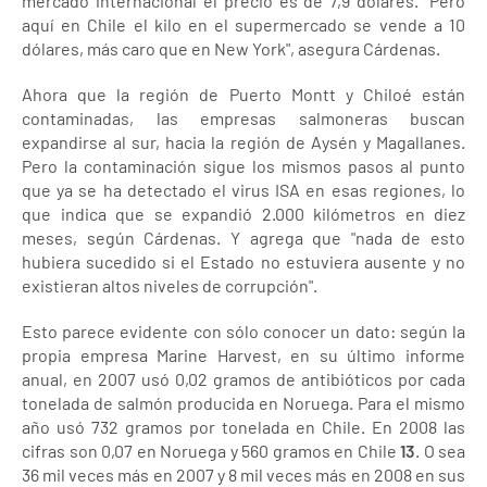
mercado internacional el precio es de 7,9 dólares. "Pero
aquí en Chile el kilo en el supermercado se vende a 10
dólares, más caro que en New York", asegura Cárdenas.
Ahora que la región de Puerto Montt y Chiloé están
contaminadas, las empresas salmoneras buscan
expandirse al sur, hacia la región de Aysén y Magallanes.
Pero la contaminación sigue los mismos pasos al punto
que ya se ha detectado el virus ISA en esas regiones, lo
que indica que se expandió 2.000 kilómetros en diez
meses, según Cárdenas. Y agrega que "nada de esto
hubiera sucedido si el Estado no estuviera ausente y no
existieran altos niveles de corrupción".
Esto parece evidente con sólo conocer un dato: según la
propia empresa Marine Harvest, en su último informe
anual, en 2007 usó 0,02 gramos de antibióticos por cada
tonelada de salmón producida en Noruega. Para el mismo
año usó 732 gramos por tonelada en Chile. En 2008 las
cifras son 0,07 en Noruega y 560 gramos en Chile
13
. O sea
36 mil veces más en 2007 y 8 mil veces más en 2008 en sus