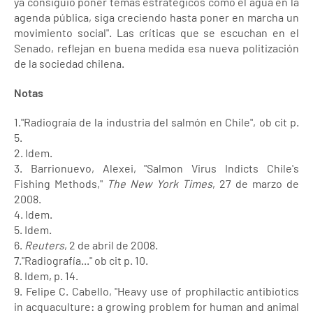
ya consiguió poner temas estratégicos como el agua en la
agenda pública, siga creciendo hasta poner en marcha un
movimiento social". Las críticas que se escuchan en el
Senado, reflejan en buena medida esa nueva politización
de la sociedad chilena.
Notas
1."Radiograía de la industria del salmón en Chile", ob cit p.
5.
2. Idem.
3. Barrionuevo, Alexei, "Salmon Virus Indicts Chile's
Fishing Methods,"
The New York Times
, 27 de marzo de
2008.
4. Idem.
5. Idem.
6.
Reuters
, 2 de abril de 2008.
7."Radiografía..." ob cit p. 10.
8. Idem, p. 14.
9. Felipe C. Cabello, "Heavy use of prophilactic antibiotics
in acquaculture: a growing problem for human and animal